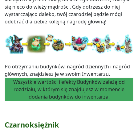
się nieco do wieży mądrości. Gdy dotrzesz do niej
wystarczająco daleko, twój czarodziej będzie mógł
odebrać dla ciebie kolejną nagrodę główną!
Po otrzymaniu budynków, nagród dziennych i nagród
głównych, znajdziesz je w swoim Inwentarzu.
Wszystkie wartości i efekty Budynków zależą od
rozdziału, w którym się znajdujesz w momencie
dodania budynków do inwentarza.
Czarnoksiężnik