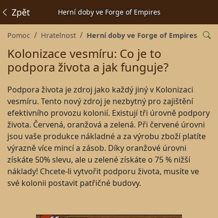
Zpět
Herní doby ve Forge of Empires
Pomoc
Hratelnost
Herní doby ve Forge of Empires
Kolonizace vesmíru: Co je to
podpora života a jak funguje?
Podpora života je zdroj jako každý jiný v Kolonizaci
vesmíru. Tento nový zdroj je nezbytný pro zajištění
efektivního provozu kolonií. Existují tři úrovně podpory
života. Červená, oranžová a zelená. Při červené úrovni
jsou vaše produkce nákladné a za výrobu zboží platíte
výrazně více mincí a zásob. Díky oranžové úrovni
získáte 50% slevu, ale u zelené získáte o 75 % nižší
náklady! Chcete-li vytvořit podporu života, musíte ve
své kolonii postavit patřičné budovy.