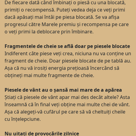
De fiecare dată când îmbinați o piesă cu una blocată,
primiți o recompensă. Puteți vedea deja ce veți primi
dacă apăsați mai întâi pe piesa blocată. Se va afișa
progresul către Marele premiu și recompensa pe care
o veți primi la deblocare prin îmbinare.
Fragmentele de cheie se află doar pe piesele blocate
Indiferent câte piese veți crea, niciuna nu va conține un
fragment de cheie. Doar piesele blocate de pe tablă au.
Așa că nu vă irosiți energia prețioasă încercând să
obțineți mai multe fragmente de cheie.
Piesele de vânt au o șansă mai mare de a apărea
Știați că piesele de vânt apar mai des decât altele? Asta
înseamnă că în final veți obține mai multe chei de vânt.
Așa că alegeți-vă cufărul pe care să vă cheltuiți cheile
cu înțelepciune.
Nu uitați de provocările zilnice