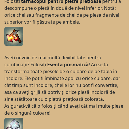
Folosiți
târnăcopul pentru pietre prețioase
pentru a
descompune o piesă în două de nivel inferior. Notă:
orice chei sau fragmente de chei de pe piesa de nivel
superior vor fi păstrate pe ambele.
Aveți nevoie de mai multă flexibilitate pentru
combinații? Folosiți
Esența prismatică
! Aceasta
transformă toate piesele de o culoare de pe tablă în
incolore. Ele pot fi îmbinate apoi cu orice culoare, dar
cât timp sunt incolore, cheile lor nu pot fi convertite,
așa că aveți grijă să potriviți orice piesă incoloră de
sine stătătoare cu o piatră prețioasă colorată.
Asigurați-vă că o folosiți când aveți cât mai multe piese
de o singură culoare!