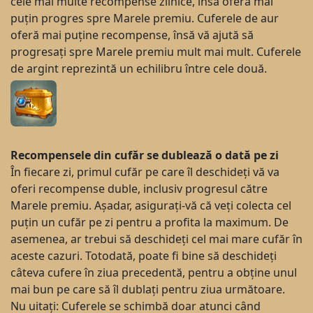
cele mai multe recompense zilnice, însă oferă mai
puțin progres spre Marele premiu. Cuferele de aur
oferă mai puține recompense, însă vă ajută să
progresați spre Marele premiu mult mai mult. Cuferele
de argint reprezintă un echilibru între cele două.
Recompensele din cufăr se dublează o dată pe zi
În fiecare zi, primul cufăr pe care îl deschideți vă va
oferi recompense duble, inclusiv progresul către
Marele premiu. Așadar, asigurați-vă că veți colecta cel
puțin un cufăr pe zi pentru a profita la maximum. De
asemenea, ar trebui să deschideți cel mai mare cufăr în
aceste cazuri. Totodată, poate fi bine să deschideți
câteva cufere în ziua precedentă, pentru a obține unul
mai bun pe care să îl dublați pentru ziua următoare.
Nu uitați: Cuferele se schimbă doar atunci când