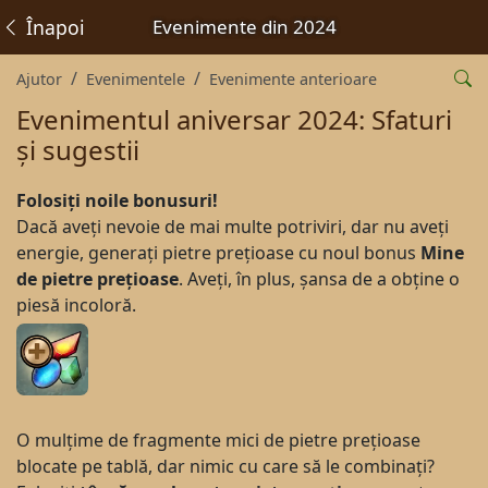
Înapoi
Evenimente din 2024
Ajutor
Evenimentele
Evenimente anterioare
Evenimentul aniversar 2024: Sfaturi
și sugestii
Folosiți noile bonusuri!
Dacă aveți nevoie de mai multe potriviri, dar nu aveți
energie, generați pietre prețioase cu noul bonus
Mine
de pietre prețioase
. Aveți, în plus, șansa de a obține o
piesă incoloră.
O mulțime de fragmente mici de pietre prețioase
blocate pe tablă, dar nimic cu care să le combinați?