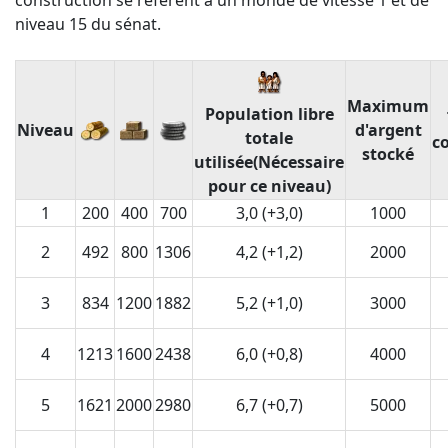
construction se réfèrent à un monde de vitesse 1 et de
niveau 15 du sénat.
Maximum
Population libre
Niveau
d'argent
totale
c
stocké
utilisée(Nécessaire
pour ce niveau)
1
200
400
700
3,0 (+3,0)
1000
2
492
800
1306
4,2 (+1,2)
2000
3
834
1200
1882
5,2 (+1,0)
3000
4
1213
1600
2438
6,0 (+0,8)
4000
5
1621
2000
2980
6,7 (+0,7)
5000