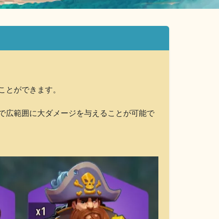
ことができます。
で広範囲に大ダメージを与えることが可能で