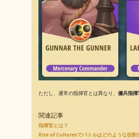
ただし、通常の指揮官とは異なり、
傭兵指揮
関連記事
指揮官とは？
Rise of Culturesでバトルはどのような