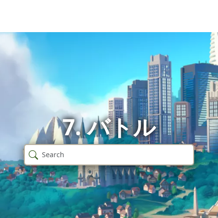
7. バトル