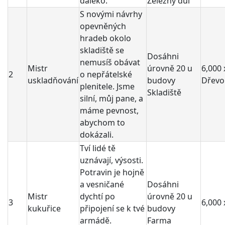
daleko.
Železný důl
S novými návrhy
opevněných
hradeb okolo
skladiště se
Dosáhni
nemusíš obávat
Mistr
úrovně 20 u
6,000 
2
o nepřátelské
uskladňování
budovy
Dřevo
plenitele. Jsme
Skladiště
silní, můj pane, a
máme pevnost,
abychom to
dokázali.
Tví lidé tě
uznávají, výsosti.
Potravin je hojně
a vesničané
Dosáhni
Mistr
dychtí po
úrovně 20 u
3
6,000 x
kukuřice
připojení se k tvé
budovy
armádě.
Farma