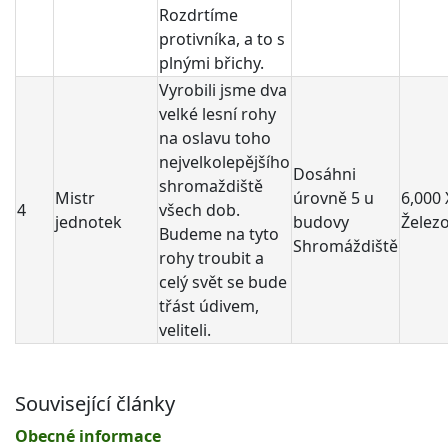
Rozdrtíme
protivníka, a to s
plnými břichy.
Vyrobili jsme dva
velké lesní rohy
na oslavu toho
nejvelkolepějšího
Dosáhni
shromaždiště
Mistr
úrovně 5 u
6,000 
4
všech dob.
jednotek
budovy
Želez
Budeme na tyto
Shromáždiště
rohy troubit a
celý svět se bude
třást údivem,
veliteli.
Související články
Obecné informace