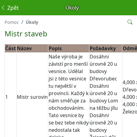
Zpět
Úkoly
Pomoc
Úkoly
Mistr staveb
Část
Název
Popis
Požadavky
Odmě
Naše výroba je
Dosáhni
závistí pro menší
úrovně 20 u
vesnice. Udělal
budovy
jsi z této vesnice
Dřevorubec
4,000 
tu největší v
Dosáhni
Dřevo
provincii. Každý k
úrovně 20 u
1
Mistr surovin
4,000 x
nám směřuje za
budovy Lom
4,000 
obchodováním.
na těžbu jílu
Želez
Tato vesnice by
Dosáhni
se bez tebe nikdy
úrovně 20 u
nedostala tak
budovy