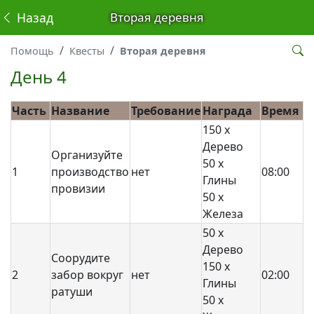
Назад
Вторая деревня
Помощь
Квесты
Вторая деревня
День 4
Часть
Название
Требование
Награда
Время
150 x
Дерево
Организуйте
50 x
1
производство
нет
08:00
Глины
провизии
50 x
Железа
50 x
Дерево
Соорудите
150 x
2
забор вокруг
нет
02:00
Глины
ратуши
50 x