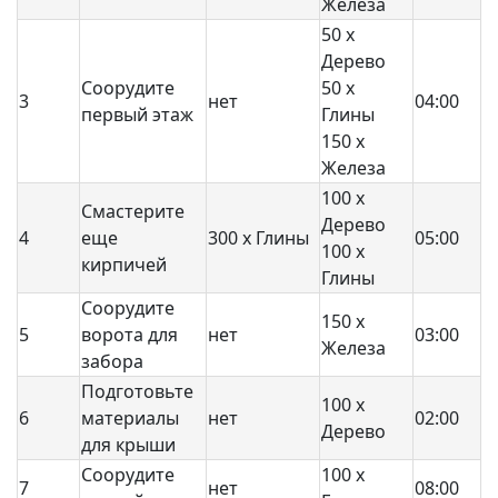
Железа
50 x
Дерево
Соорудите
50 x
3
нет
04:00
первый этаж
Глины
150 x
Железа
100 x
Смастерите
Дерево
4
еще
300 x Глины
05:00
100 x
кирпичей
Глины
Соорудите
150 x
5
ворота для
нет
03:00
Железа
забора
Подготовьте
100 x
6
материалы
нет
02:00
Дерево
для крыши
Соорудите
100 x
7
нет
08:00