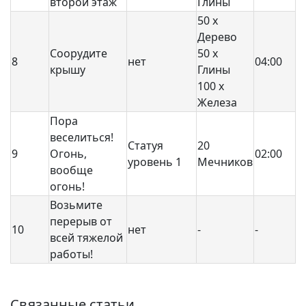
второй этаж
Глины
50 x
Дерево
Соорудите
50 x
8
нет
04:00
крышу
Глины
100 x
Железа
Пора
веселиться!
Статуя
20
9
Огонь,
02:00
уровень 1
Мечников
вообще
огонь!
Возьмите
перерыв от
10
нет
-
-
всей тяжелой
работы!
Связанные статьи