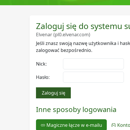
Zaloguj się do systemu 
Elvenar (pl0.elvenar.com)
Jeśli znasz swoją nazwę użytkownika i hasł
zalogować bezpośrednio.
Nick:
Hasło:
Zaloguj się
Inne sposoby logowania
Magiczne łącze w e-mailu
Konto