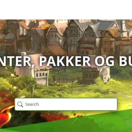
TER, PAKKER OG 