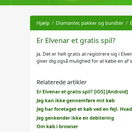
Hjælp
Diamanter, pakker og bundter
E
Er Elvenar et gratis spil?
Ja. Det er helt gratis at registrere sig i Elve
giver dig også mulighed for at købe en af sp
Relaterede artikler
Er Elvenar et gratis spil? [iOS] [Android]
Jeg kan ikke gennemføre mit køb
Jeg har foretaget et køb ved en fejl. Hva
Jeg genkender ikke en debitering
Om køb i browser