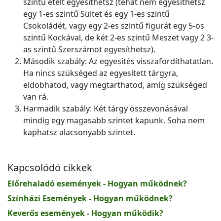
szintű ételt egyesíthetsz (tehát nem egyesíthetsz
egy 1-es szintű Sültet és egy 1-es szintű
Csokoládét, vagy egy 2-es szintű figurát egy 5-ös
szintű Kockával, de két 2-es szintű Meszet vagy 2 3-
as szintű Szerszámot egyesíthetsz).
Második szabály: Az egyesítés visszafordíthatatlan.
Ha nincs szükséged az egyesített tárgyra,
eldobhatod, vagy megtarthatod, amíg szükséged
van rá.
Harmadik szabály: Két tárgy összevonásával
mindig egy magasabb szintet kapunk. Soha nem
kaphatsz alacsonyabb szintet.
Kapcsolódó cikkek
Előrehaladó események - Hogyan működnek?
Színházi Események - Hogyan működnek?
Keverős események - Hogyan működik?