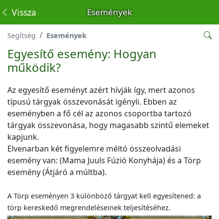
Vissza
Események
Segítség
Események
Egyesítő esemény: Hogyan
működik?
Az egyesítő eseményt azért hívják így, mert azonos
típusú tárgyak összevonását igényli. Ebben az
eseményben a fő cél az azonos csoportba tartozó
tárgyak összevonása, hogy magasabb szintű elemeket
kapjunk.
Elvenarban két figyelemre méltó összeolvadási
esemény van: (Mama Juuls Fúzió Konyhája) és a Törp
esemény (Átjáró a múltba).
A Törp eseményen 3 különböző tárgyat kell egyesítened: a
törp kereskedő megrendeléseinek teljesítéséhez.