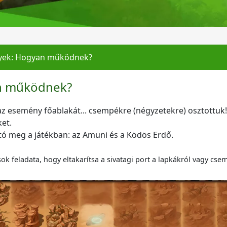
ek: Hogyan működnek?
n működnek?
z esemény főablakát... csempékre (négyzetekre) osztottuk! 
et.
tó meg a játékban: az Amuni és a Ködös Erdő.
ok feladata, hogy eltakarítsa a sivatagi port a lapkákról vagy cse