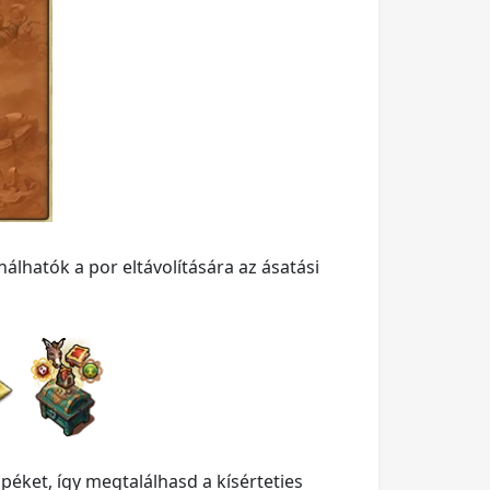
lhatók a por eltávolítására az ásatási
péket, így megtalálhasd a kísérteties