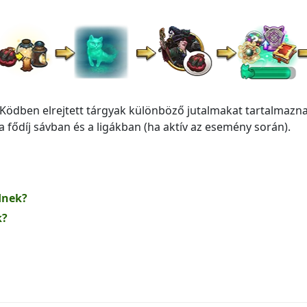
 Ködben elrejtett tárgyak különböző jutalmakat tartalmazn
 fődíj sávban és a ligákban (ha aktív az esemény során).
dnek?
k?