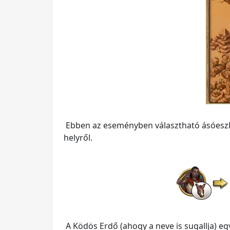
Ebben az eseményben választható ásóeszköz
helyről.
A Ködös Erdő (ahogy a neve is sugallja) eg