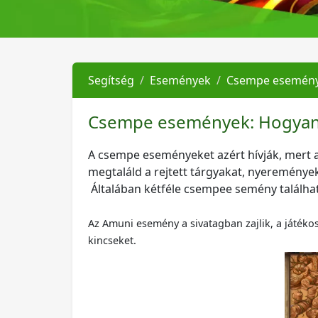
Segítség
Események
Csempe esemény
Csempe események: Hogya
A csempe eseményeket azért hívják, mert a
megtaláld a rejtett tárgyakat, nyeremények
Általában kétféle csempee semény találha
Az Amuni esemény a sivatagban zajlik, a játékos
kincseket.