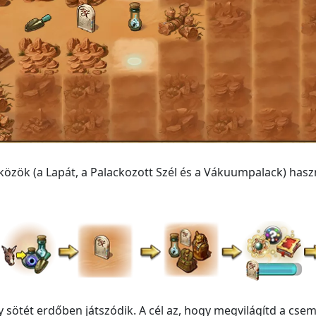
ök (a Lapát, a Palackozott Szél és a Vákuumpalack) haszná
y sötét erdőben játszódik. A cél az, hogy megvilágítd a csem