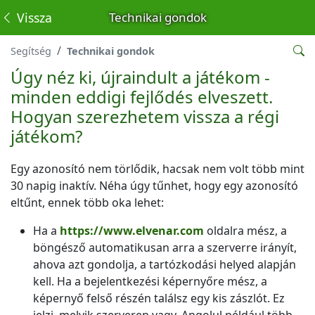
Vissza
Technikai gondok
Segítség
Technikai gondok
Úgy néz ki, újraindult a játékom -
minden eddigi fejlődés elveszett.
Hogyan szerezhetem vissza a régi
játékom?
Egy azonosító nem törlődik, hacsak nem volt több mint
30 napig inaktív. Néha úgy tűnhet, hogy egy azonosító
eltűnt, ennek több oka lehet:
Ha a
https://www.elvenar.com
oldalra mész, a
böngésző automatikusan arra a szerverre irányít,
ahova azt gondolja, a tartózkodási helyed alapján
kell. Ha a bejelentkezési képernyőre mész, a
képernyő felső részén találsz egy kis zászlót. Ez