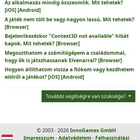
Az alkalmazás mindig összeomlik. Mit tehetek?
[iOS] [Android]
A játék nem tölt be vagy nagyon lassú. Mit tehetek?
[Browser]
Bejelentkezéskor "Context3D not available" hibát
kapok. Mit tehetek? [Browser]
Megoszthatom a számítógépem a családommal,
hogy ők is játszhassanak Elvenarral? [Browser]
Hogyan állíthatom vissza a fiókom vagy kezdhetem
elölről a játékot? [iOS] [Android]
További segítségre van szüksége?
© 2003 - 2026
InnoGames GmbH
Impresszum
-
Adatvédelem
-
Felhasználási