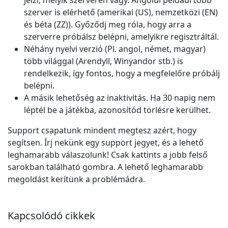
jelzi, melyik szerveren vagy. Angolul például több
szerver is elérhető (amerikai (US), nemzetközi (EN)
és béta (ZZ)). Győződj meg róla, hogy arra a
szerverre próbálsz belépni, amelyikre regisztráltál.
Néhány nyelvi verzió (Pl. angol, német, magyar)
több világgal (Arendyll, Winyandor stb.) is
rendelkezik, így fontos, hogy a megfelelőre próbálj
belépni.
A másik lehetőség az inaktivitás. Ha 30 napig nem
léptél be a játékba, azonosítód törlésre kerülhet.
Support csapatunk mindent megtesz azért, hogy
segítsen. Írj nekünk egy support jegyet, és a lehető
leghamarabb válaszolunk! Csak kattints a jobb felső
sarokban található gombra. A lehető leghamarabb
megoldást kerítünk a problémádra.
Kapcsolódó cikkek