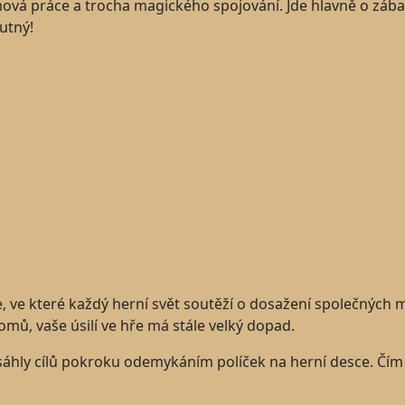
ýmová práce a trocha magického spojování. Jde hlavně o zábav
utný!
se, ve které každý herní svět soutěží o dosažení společných
omů, vaše úsilí ve hře má stále velký dopad.
áhly cílů pokroku odemykáním políček na herní desce. Čím 