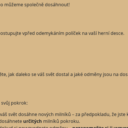
eho můžeme společně dosáhnout!
 postupujte vpřed odemykáním políček na vaší herní desce.
těte, jak daleko se váš svět dostal a jaké odměny jsou na dos
svůj pokrok:
áš svět dosáhne nových milníků – za předpokladu, že jste
 dosáhnete
určitých
milníků pokroku.