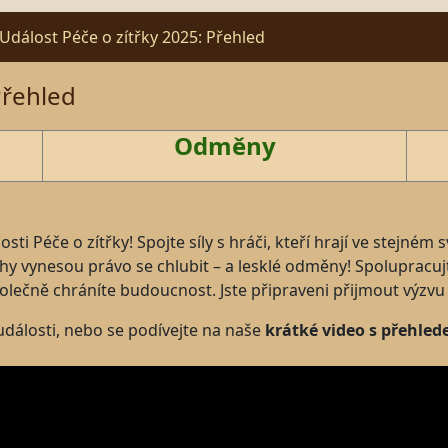
Událost Péče o zítřky 2025: Přehled
Přehled
Odměny
sti Péče o zítřky! Spojte síly s hráči, kteří hrají ve stejném
hy vynesou právo se chlubit – a lesklé odměny! Spolupracujt
lečně chráníte budoucnost. Jste připraveni přijmout výzvu
 události, nebo se podívejte na naše
krátké video s přehle