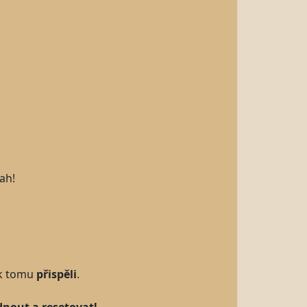
ah!
 k tomu
přispěli
.