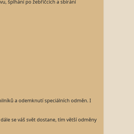
u, šplhání po žebříčcích a sbírání
 milníků a odemknutí speciálních odměn. I
dále se váš svět dostane, tím větší odměny