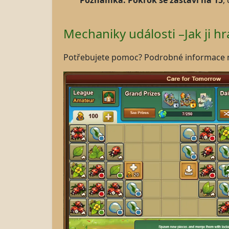
Poznámka: Pokrok se zastaví na 15
,
Mechaniky události –Jak ji hr
Potřebujete pomoc? Podrobné informace n