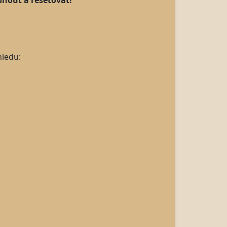
dnout a resetovat!
ledu: