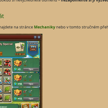
 dokud si nevyzvednete odměnu –
nezapomeňte si ji vyzve
át
ajdete na stránce
Mechaniky
nebo v tomto stručném přeh