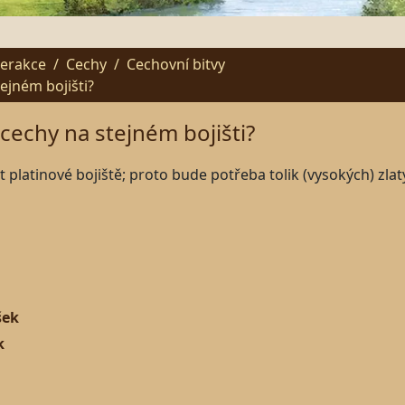
terakce
Cechy
Cechovní bitvy
ejném bojišti?
cechy na stejném bojišti?
platinové bojiště; proto bude potřeba tolik (vysokých) zla
šek
k