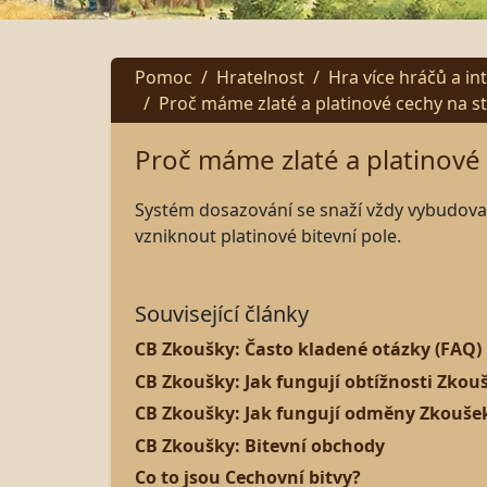
Pomoc
Hratelnost
Hra více hráčů a in
Proč máme zlaté a platinové cechy na st
Proč máme zlaté a platinové 
Systém dosazování se snaží vždy vybudovat 
vzniknout platinové bitevní pole.
Související články
CB Zkoušky: Často kladené otázky (FAQ)
CB Zkoušky: Jak fungují obtížnosti Zkou
CB Zkoušky: Jak fungují odměny Zkouše
CB Zkoušky: Bitevní obchody
Co to jsou Cechovní bitvy?