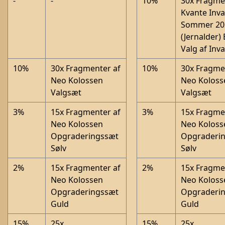
-
-
10%
30x Fragme
Kvante Inva
Sommer 20
(Jernalder) 
Valg af Inv
10%
30x Fragmenter af
10%
30x Fragme
Neo Kolossen
Neo Koloss
Valgsæt
Valgsæt
3%
15x Fragmenter af
3%
15x Fragme
Neo Kolossen
Neo Koloss
Opgraderingssæt
Opgraderi
Sølv
Sølv
2%
15x Fragmenter af
2%
15x Fragme
Neo Kolossen
Neo Koloss
Opgraderingssæt
Opgraderi
Guld
Guld
15%
25x
15%
25x