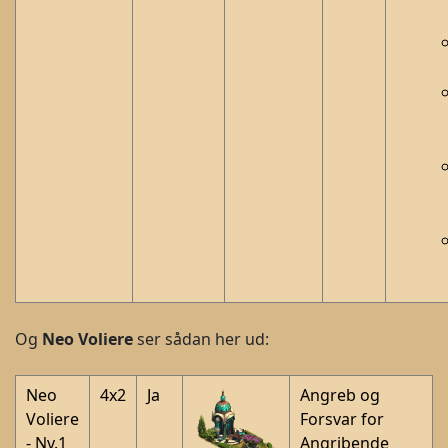
Og
Neo Voliere
ser sådan her ud:
Neo
4x2
Ja
Angreb og
Voliere
Forsvar for
- Nv.1
Angribende