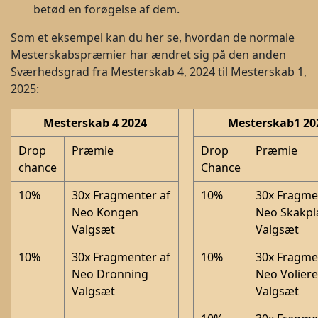
betød en forøgelse af dem.
Som et eksempel kan du her se, hvordan de normale
Mesterskabspræmier har ændret sig på den anden
Sværhedsgrad fra Mesterskab 4, 2024 til Mesterskab 1,
2025:
Mesterskab 4 2024
Mesterskab1 20
Drop
Præmie
Drop
Præmie
chance
Chance
10%
30x Fragmenter af
10%
30x Fragme
Neo Kongen
Neo Skakpl
Valgsæt
Valgsæt
10%
30x Fragmenter af
10%
30x Fragme
Neo Dronning
Neo Voliere
Valgsæt
Valgsæt