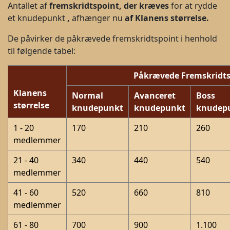
Antallet af
f
remskridtspoint, der kræves
for at rydde
et knudepunkt
,
afhænger nu
af
Klanens
størrelse.
De påvirker de påkrævede fremskridtspoint i henhold
til følgende tabel:
Påkrævede Fremskridts
Klanens
Normal
Avanceret
Boss
størrelse
knudepunkt
knudepunkt
knudep
1 - 20
170
210
260
medlemmer
21 - 40
340
440
540
medlemmer
41 - 60
520
660
810
medlemmer
61 - 80
700
900
1.100