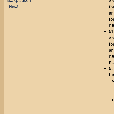
Skakpladsen
An
- Niv
.2
fo
an
fo
h
61
An
fo
an
hæ
Kl
6 
fo