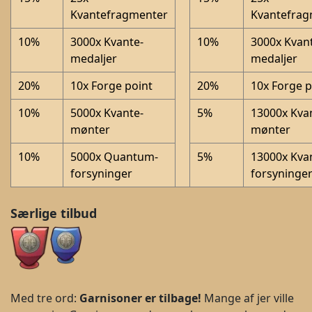
Kvantefragmenter
Kvantefrag
10%
3000x Kvante-
10%
3000x Kvan
medaljer
medaljer
20%
10x Forge point
20%
10x Forge p
10%
5000x Kvante-
5%
13000x Kva
mønter
mønter
10%
5000x Quantum-
5%
13000x Kva
forsyninger
forsyninge
Særlige tilbud
Med tre ord:
Garnisoner er tilbage!
Mange af jer ville