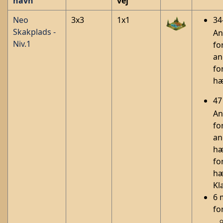
navn
vej
Neo
3x3
1x1
34
Skakplads -
An
Niv
.1
fo
an
fo
h
47
An
fo
an
hæ
fo
hæ
Kl
6 
fo