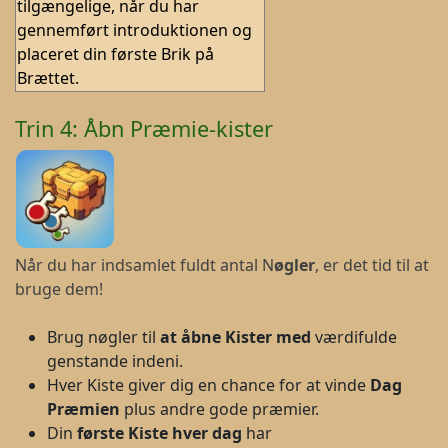
tilgængelige, når du har
gennemført introduktionen og
placeret din første Brik på
Brættet.
Trin 4: Åbn Præmie-kister
Når du har indsamlet fuldt antal N
øgler
, er det tid til at
bruge dem!
Brug nøgler til
at åbne Kister med
værdifulde
genstande indeni.
Hver Kiste giver dig en chance for at vinde
Dag
Præmien
plus andre gode præmier.
Din
første Kiste hver dag
har