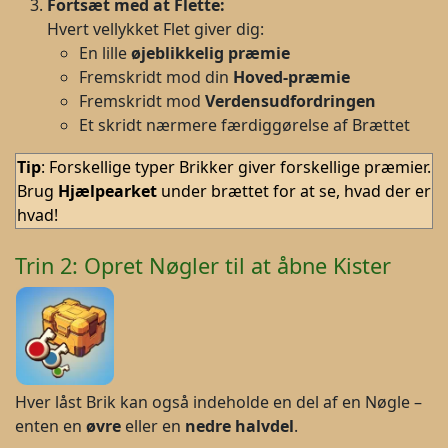
Fortsæt med at Flette:
Hvert vellykket Flet giver dig:
En lille
øjeblikkelig præmie
Fremskridt mod din
H
oved-præmie
Fremskridt mod
Verdensudfordringen
Et skridt nærmere færdiggørelse af Brættet
Tip
: Forskellige typer Brikker giver forskellige præmier.
Brug
Hjælpearket
under brættet for at se, hvad der er
hvad!
Trin 2: Opret Nøgler til at åbne Kister
Hver låst Brik kan også indeholde en del af en Nøgle –
enten en
øvre
eller en
nedre halvdel
.