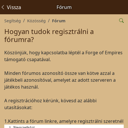
Vissza
Fórum
Segítség
Közösség
Fórum
Hogyan tudok regisztrálni a
fórumra?
Köszönjük, hogy kapcsolatba léptél a Forge of Empires
támogató csapatával.
Minden fórumos azonosító össze van kötve azzal a
játékbeli azonosítóval, amelyet az adott szerveren a
játékos használ.
A regisztrációhoz kérünk, kövesd az alábbi
utasításokat:
1.Kattints a fórum linkre, amelyre regisztrálni szeretnél
Nemzetközi