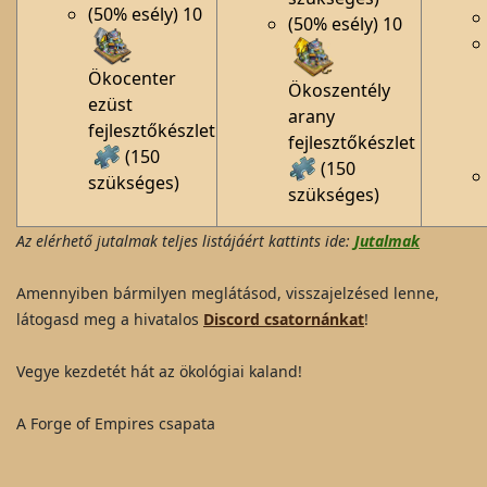
(50% esély) 10
(50% esély) 10
Ökocenter
Ökoszentély
ezüst
arany
fejlesztőkészlet
fejlesztőkészlet
(150
(150
szükséges)
szükséges)
Az elérhető jutalmak teljes listájáért kattints ide:
Jutalmak
Amennyiben bármilyen meglátásod, visszajelzésed lenne,
látogasd meg a hivatalos
Discord csatornánkat
!
Vegye kezdetét hát az ökológiai kaland!
A Forge of Empires csapata