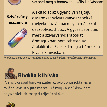
Szerezd meg a bónuszt a Rivális kihívásban!
Alakítsd át az ugyanolyan fajtájú
Szivárvány-
darabokat sziváráványdarabokká,
esszencia
melyeket aztán bármilyen másikkal
összeolvaszthatsz. Vigyázz azonban,
mert a szivárványdarabokat
önmagukban nem teheted az
átalakítóba. Szerezd meg a bónuszt a
Rivális kihívásban!
*A bónuszeszközöket az oktatórész után, az első idézést követően használhatod fel.
Rivális kihívás
Alaric Ironsoul báró visszatér az öko-bónuszokkal és a
további exkluzív jutalmakkal! Készülj - a kihívások nem
egyszerűek, de megéri teljesíteni őket!