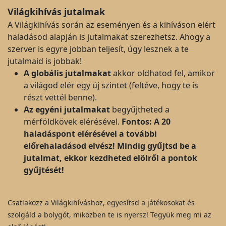
Világkihívás jutalmak
A Világkihívás során az eseményen és a kihíváson elért
haladásod alapján is jutalmakat szerezhetsz. Ahogy a
szerver is egyre jobban teljesít, úgy lesznek a te
jutalmaid is jobbak!
A globális jutalmakat
akkor oldhatod fel, amikor
a világod elér egy új szintet (feltéve, hogy te is
részt vettél benne).
Az egyéni jutalmakat
begyűjtheted a
mérföldkövek elérésével.
Fontos: A 20
haladáspont elérésével a további
előrehaladásod elvész! Mindig gyűjtsd be a
jutalmat, ekkor kezdheted elölről a pontok
gyűjtését!
Csatlakozz a Világkihíváshoz, egyesítsd a játékosokat és
szolgáld a bolygót, miközben te is nyersz! Tegyük meg mi az