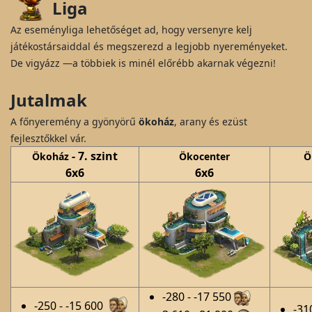
Liga
Az eseményliga lehetőséget ad, hogy versenyre kelj
játékostársaiddal és megszerezd a legjobb nyereményeket.
De vigyázz —a többiek is minél előrébb akarnak végezni!
Jutalmak
A főnyeremény a gyönyörű
ökoház
, arany és ezüst
fejlesztőkkel vár.
- 7. szint
Ökoház
Ökocenter
Ö
6x6
6x6
-280 - -17 550
-250 - -15 600
-31