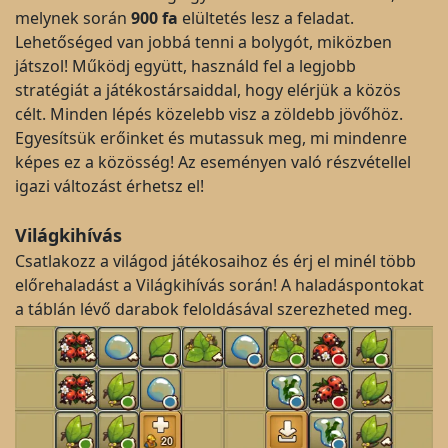
melynek során
900 fa
elültetés lesz a feladat.
Lehetőséged van jobbá tenni a bolygót, miközben
játszol! Működj együtt, használd fel a legjobb
stratégiát a játékostársaiddal, hogy elérjük a közös
célt. Minden lépés közelebb visz a zöldebb jövőhöz.
Egyesítsük erőinket és mutassuk meg, mi mindenre
képes ez a közösség! Az eseményen való részvétellel
igazi változást érhetsz el!
Világkihívás
Csatlakozz a világod játékosaihoz és érj el minél több
előrehaladást a Világkihívás során! A haladáspontokat
a táblán lévő darabok feloldásával szerezheted meg.