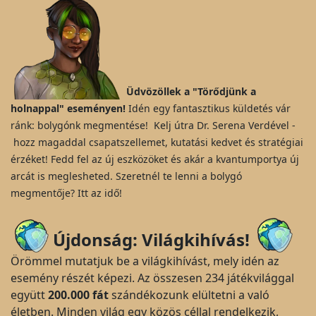
Üdvözöllek a "Törődjünk a
holnappal" eseményen!
Idén egy fantasztikus küldetés vár
ránk: bolygónk megmentése! Kelj útra Dr. Serena Verdével -
hozz magaddal csapatszellemet, kutatási kedvet és stratégiai
érzéket! Fedd fel az új eszközöket és akár a kvantumportya új
arcát is meglesheted. Szeretnél te lenni a bolygó
megmentője? Itt az idő!
Újdonság: Világkihívás!
Örömmel mutatjuk be a világkihívást, mely idén az
esemény részét képezi. Az összesen 234 játékvilággal
együtt
200.000 fát
szándékozunk elültetni a való
életben. Minden világ egy közös céllal rendelkezik,