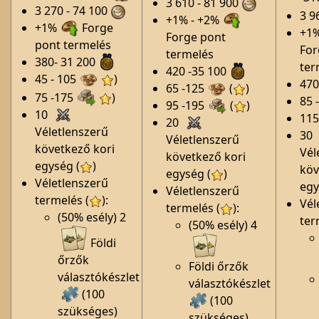
3 610 - 81 900
3 270 - 74 100
3 9
+1% - +2%
+1%
Forge
+1%
Forge pont
pont termelés
For
termelés
380- 31 200
ter
420 -35 100
45 - 105
)
470
65 -125
(
)
75 -175
)
85 
95 -195
(
)
10
115
20
Véletlenszerű
30
Véletlenszerű
következő kori
Vél
következő kori
egység (
)
köv
egység (
)
Véletlenszerű
egy
Véletlenszerű
termelés (
):
Vél
termelés (
):
(50% esély) 2
ter
(50% esély) 4
Földi
őrzők
Földi őrzők
választókészlet
választókészlet
(100
(100
szükséges)
szükséges)