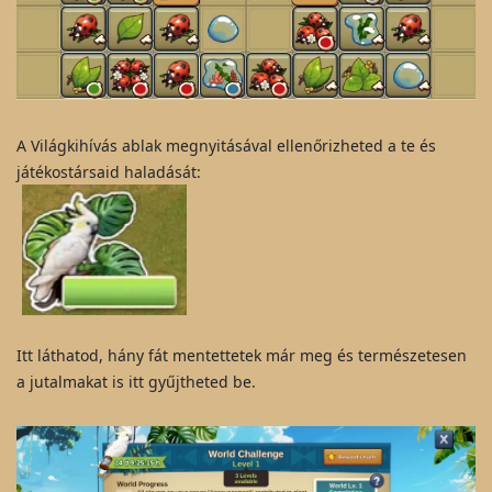
A Világkihívás ablak megnyitásával ellenőrizheted a te és
játékostársaid haladását:
Itt láthatod, hány fát mentettetek már meg és természetesen
a jutalmakat is itt gyűjtheted be.