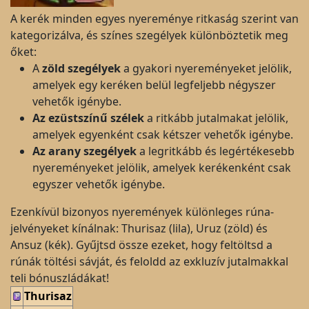
A kerék minden egyes nyereménye ritkaság szerint van
kategorizálva, és színes szegélyek különböztetik meg
őket:
A
zöld szegélyek
a gyakori nyereményeket jelölik,
amelyek egy keréken belül legfeljebb négyszer
vehetők igénybe.
Az ezüstszínű szélek
a ritkább jutalmakat jelölik,
amelyek egyenként csak kétszer vehetők igénybe.
Az arany szegélyek
a legritkább és legértékesebb
nyereményeket jelölik, amelyek kerékenként csak
egyszer vehetők igénybe.
Ezenkívül bizonyos nyeremények különleges rúna-
jelvényeket kínálnak: Thurisaz (lila), Uruz (zöld) és
Ansuz (kék). Gyűjtsd össze ezeket, hogy feltöltsd a
rúnák töltési sávját, és feloldd az exkluzív jutalmakkal
teli bónuszládákat!
Thurisaz