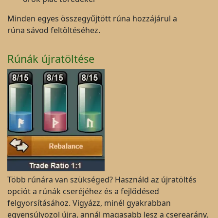
Minden egyes összegyűjtött rúna hozzájárul a
rúna sávod feltöltéséhez.
Rúnák újratöltése
Több rúnára van szükséged? Használd az újratöltés
opciót a rúnák cseréjéhez és a fejlődésed
felgyorsításához. Vigyázz, minél gyakrabban
egyensúlyozol újra, annál magasabb lesz a cserearány,