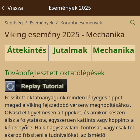
Vissza
Események 2025
Segítség
Események
Korábbi események
Viking esemény 2025 - Mechanika
Áttekintés
Jutalmak
Mechanika
Továbbfejlesztett oktatólépések
Frissített oktatóanyagunk minden lényeges tippet
megad a Viking fejszedobó verseny meghódításához.
Olvasd el figyelmesen a tippeket, és amikor készen
állsz a folytatásra, egyszerűen kattints vagy koppints a
képernyőre. Ha kihagysz valami fontosat, vagy csak fel
akarod frissíteni a tudnivalókat, az Ismétlő