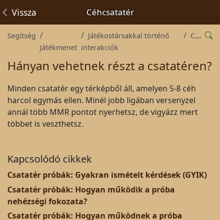
Vissza
Céhcsatatér
Segítség
Játékostársakkal történő
Céhek
Játékmenet
interakciók
Hányan vehetnek részt a csatatéren?
Minden csatatér egy térképből áll, amelyen 5-8 céh
harcol egymás ellen. Minél jobb ligában versenyzel
annál több MMR pontot nyerhetsz, de vigyázz mert
többet is veszthetsz.
Kapcsolódó cikkek
Csatatér próbák: Gyakran ismételt kérdések (GYIK)
Csatatér próbák: Hogyan működik a próba
nehézségi fokozata?
Csatatér próbák: Hogyan működnek a próba