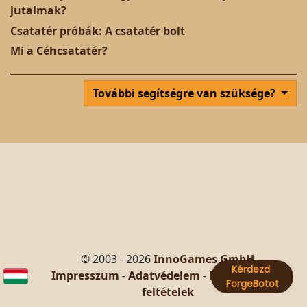
jutalmak?
Csatatér próbák: A csatatér bolt
Mi a Céhcsatatér?
További segítségre van szüksége?
© 2003 - 2026
InnoGames GmbH
Impresszum
-
Adatvédelem
-
Felhasználási
feltételek