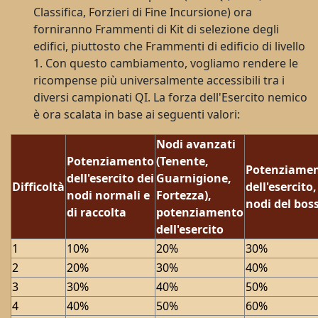
Classifica, Forzieri di Fine Incursione) ora
forniranno Frammenti di Kit di selezione degli
edifici, piuttosto che Frammenti di edificio di livello
1. Con questo cambiamento, vogliamo rendere le
ricompense più universalmente accessibili tra i
diversi campionati QI. La forza dell'Esercito nemico
è ora scalata in base ai seguenti valori:
Nodi avanzati
Potenziamento
(Tenente,
Potenziame
dell'esercito dei
Guarnigione,
Difficoltà
dell'esercito,
nodi normali e
Fortezza),
nodi del bos
di raccolta
potenziamento
dell'esercito
1
10%
20%
30%
2
20%
30%
40%
3
30%
40%
50%
4
40%
50%
60%