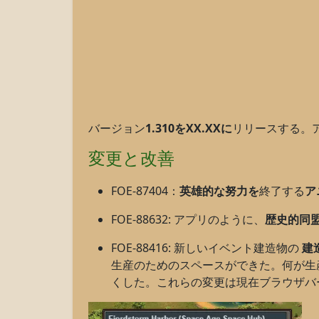
バージョン
1.310をXX.XXに
リリースする。
変更と改善
FOE-87404：
英雄的な努力を
終了する
ア
FOE-88632: アプリのように、
歴史的同
FOE-88416: 新しいイベント建造物の
建
生産のためのスペースができた。何が生
くした。これらの変更は現在ブラウザバ