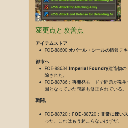
変更点と改善点
アイテムストア
FOE-88600:
オパール・シールの
情報テキ
都市へ
FOE-88634:
Imperial Foundry
建造物の
除された。
FOE-88786：
再開発
モードで問題が発生
因となっていた問題も修正されている。
戦闘。
FOE-88720：
FOE
-88720：
非常に速い
った。これはもう起こらないはずだ。