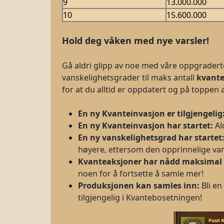
9
13.000.000
10
15.600.000
Hold deg våken med nye varsler!
Gå aldri glipp av noe med våre oppgraderte 
vanskelighetsgrader til maks antall
kvante
for at du alltid er oppdatert og på toppen av
En ny Kvanteinvasjon er tilgjengelig
En ny
Kvanteinvasjon
har startet:
Al
En ny vanskelighetsgrad har startet
høyere, ettersom den opprinnelige vans
Kvanteaksjoner har nådd maksimal 
noen for å fortsette å samle mer!
Produksjonen kan samles inn:
Bli e
tilgjengelig i Kvantebosetningen!