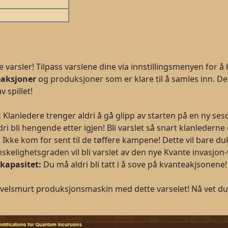
varsler! Tilpass varslene dine via innstillingsmenyen for å 
aksjoner
og produksjoner som er klare til å samles inn. De
 spillet!
:
Klanledere trenger aldri å gå glipp av starten på en ny ses
dri bli hengende etter igjen! Bli varslet så snart klanlederne
:
Ikke kom for sent til de tøffere kampene! Dette vil bare d
kelighetsgraden vil bli varslet av den nye Kvante invasjon-
kapasitet:
Du må aldri bli tatt i å sove på kvanteakjsonene
n velsmurt produksjonsmaskin med dette varselet! Nå vet du 