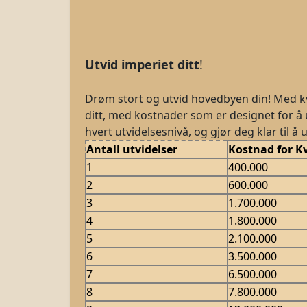
Utvid imperiet ditt
!
Drøm stort og utvid hovedbyen din! Med kva
ditt, med kostnader som er designet for å 
hvert utvidelsesnivå, og gjør deg klar til å u
Antall utvidelser
Kostnad for 
1
400.000
2
600.000
3
1.700.000
4
1.800.000
5
2.100.000
6
3.500.000
7
6.500.000
8
7.800.000