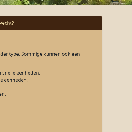
vecht?
ander type. Sommige kunnen ook een
n snelle eenheden.
re eenheden.
en.