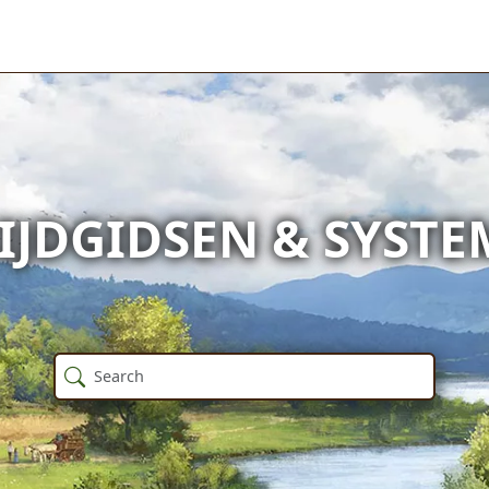
IJDGIDSEN & SYST