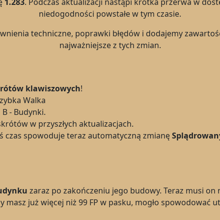
ę
1.283
. Podczas aktualizacji nastąpi krótka przerwa w dos
niedogodności powstałe w tym czasie.
nienia techniczne, poprawki błędów i dodajemy zawartość 
najważniejsze z tych zmian.
krótów klawiszowych
!
 Szybka Walka
 B - Budynki.
krótów w przyszłych aktualizacjach.
kiś czas spowoduje teraz automatyczną zmianę
Splądrowan
budynku
zaraz po zakończeniu jego budowy. Teraz musi on 
dy masz już więcej niż 99 FP w pasku, mogło spowodować 