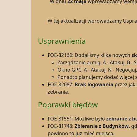
W dniu
22 maja
wprowadzamy wersj
W tej aktualizacji wprowadzamy Uspraw
Usprawnienia
FOE-82160: Dodaliśmy kilka nowych
s
Zarządzanie armią: A - Atakuj, B -
Okno GPC: A - Atakuj, N - Negocjuj,
Ponadto planujemy dodać więcej s
FOE-82087:
Brak logowania
przez ja
zebrania.
Poprawki błędów
FOE-81551: Możliwe było
zebranie z 
FOE-81748:
Zbieranie z
Budynków
, g
powinno to już mieć miejsca.