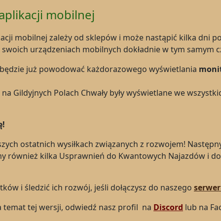
plikacji mobilnej
zacji mobilnej zależy od sklepów i może nastąpić kilka dni 
i na swoich urządzeniach mobilnych dokładnie w tym samym c
e będzie już powodować każdorazowego wyświetlania
moni
na Gildyjnych Polach Chwały były wyświetlane we wszystki
ę!
zych ostatnich wysiłkach związanych z rozwojem! Następny
śmy również kilka Usprawnień do Kwantowych Najazdów i d
ów i śledzić ich rozwój, jeśli dołączysz do naszego
serwer
na temat tej wersji, odwiedź nasz profil na
Discord
lub na Fa