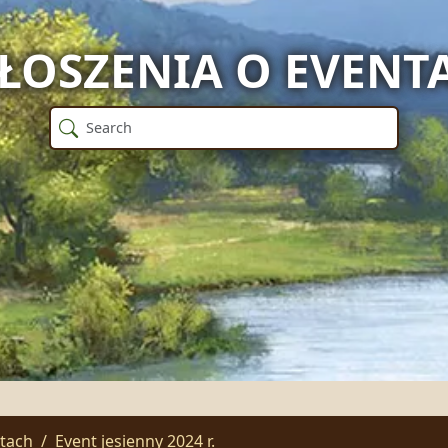
ŁOSZENIA O EVENT
ntach
Event jesienny 2024 r.