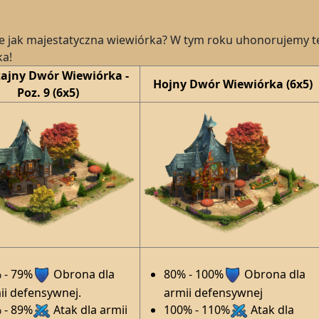
ne jak majestatyczna wiewiórka? W tym roku uhonorujemy t
a!
ajny Dwór Wiewiórka -
Hojny Dwór
Wiewiórka
(6x5)
Poz. 9 (6x5)
 - 79%
Obrona dla
80% - 100%
Obrona dla
ii defensywnej.
armii defensywnej
 - 89%
Atak dla armii
100% - 110%
Atak dla