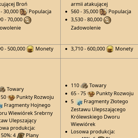
kującej Broń
armii atakującej
 - 30,000
Populacja
560 - 35,000
Populacja
90 - 70,000
3,530 - 80,000
owolenie
Zadowolenie
90 - 500,000
Monety
3,710 - 600,000
Monety
110
Towary
Towary
65 - 75
Punkty Rozwoju
- 50
Punkty Rozwoju
5
Fragmenty Złotego
Fragmenty Hojnego
Zestawu Ulepszającego
ru Wiewiórek Srebrny
Królewskiego Dworu
taw Ulepszający
Wiewiórek
owa produkcja:
Losowa produkcja:
50%: 4
Plany