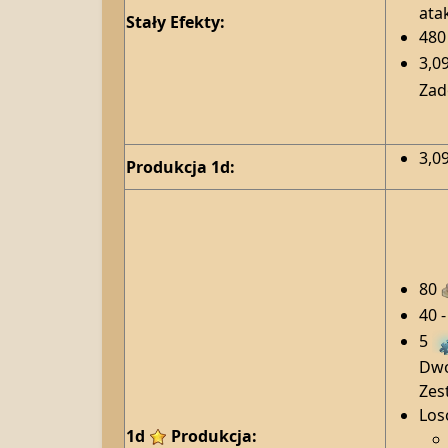
ata
Stały Efekty:
480
3,0
Zad
3,0
Produkcja 1d:
80
40 
5
Dwo
Zes
Los
1d
Produkcja: