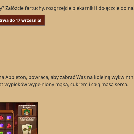
? Załóżcie fartuchy, rozgrzejcie piekarniki i dołączcie do 
otrwa do 17 września!
 Appleton, powraca, aby zabrać Was na kolejną wykwintną 
at wypieków wypełniony mąką, cukrem i całą masą serca.