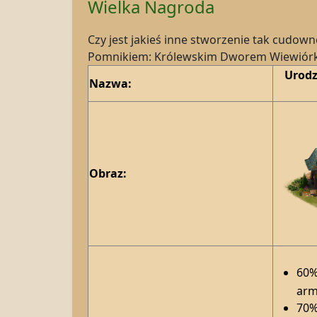
Wielka Nagroda
Czy jest jakieś inne stworzenie tak cudow
Pomnikiem: Królewskim Dworem Wiewiórk
Urodz
Nazwa:
Obraz:
60%
arm
70%