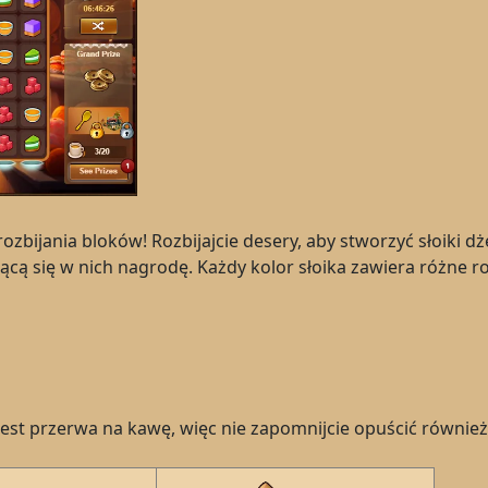
ozbijania bloków! Rozbijajcie desery, aby stworzyć słoiki 
jącą się w nich nagrodę. Każdy kolor słoika zawiera różne 
st przerwa na kawę, więc nie zapomnijcie opuścić również f