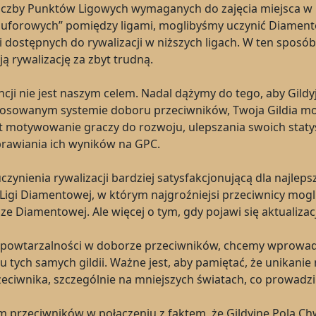
iczby Punktów Ligowych wymaganych do zajęcia miejsca w n
buforowych” pomiędzy ligami, moglibyśmy uczynić Diament
 dostępnych do rywalizacji w niższych ligach. W ten sposób 
ą rywalizację za zbyt trudną.
ji nie jest naszym celem. Nadal dążymy do tego, aby Gild
osowanym systemie doboru przeciwników, Twoja Gildia może
 motywowanie graczy do rozwoju, ulepszania swoich statys
oprawiania ich wyników na GPC.
czynienia rywalizacji bardziej satysfakcjonującą dla najleps
 Ligi Diamentowej, w którym najgroźniejsi przeciwnicy mogl
ze Diamentowej. Ale więcej o tym, gdy pojawi się aktualizac
j powtarzalności w doborze przeciwników, chcemy wprowad
ch samych gildii. Ważne jest, aby pamiętać, że unikanie ni
ciwnika, szczególnie na mniejszych światach, co prowadz
 przeciwników w połączeniu z faktem, że Gildyjne Pola Chw