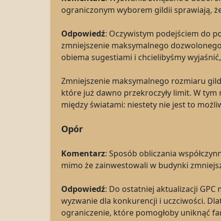
ograniczonym wyborem gildii sprawiają, że
Odpowiedź
: Oczywistym podejściem do po
zmniejszenie maksymalnego dozwolonego ro
obiema sugestiami i chcielibyśmy wyjaśnić,
Zmniejszenie maksymalnego rozmiaru gildii 
które już dawno przekroczyły limit. W ty
między światami: niestety nie jest to moż
Opór
Komentarz
: Sposób obliczania współczynn
mimo że zainwestowali w budynki zmniejsz
Odpowiedź
: Do ostatniej aktualizacji GP
wyzwanie dla konkurencji i uczciwości. D
ograniczenie, które pomogłoby uniknąć f