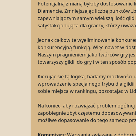
Potencjalną zmianą byłoby dostosowanie l
Diamencie. Zmniejszając liczbę punktów „
zapewniając tym samym większą ilość gildii
satysfakcjonująca dla graczy, którzy uważaj
Jednak całkowite wyeliminowanie konkurenc
konkurencyjną funkcją. Więc nawet w dost
Naszym pragnieniem jako twórców gry jest
towarzyszy gildii do gry i w ten sposób p
Kierując się tą logiką, badamy możliwości u
wprowadzenie specjalnego trybu dla gildii
sobie miejsca w rankingu, pozostając w Lid
Na koniec, aby rozwiązać problem ogólne
zapobiegnie zbyt częstemu dopasowywaniu ty
możliwe dopasowanie do tego samego prze
Komentarz
: Wyzwania związane z doborem