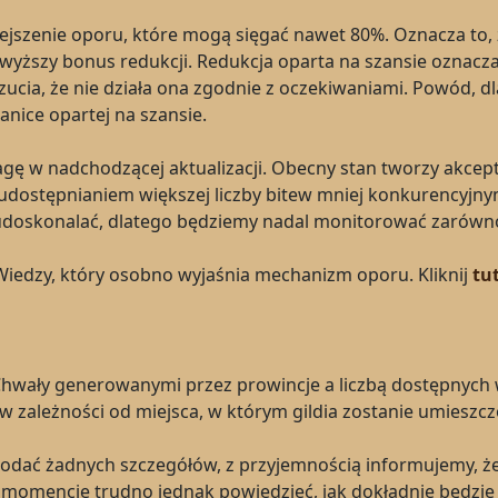
iejszenie oporu, które mogą sięgać nawet 80%. Oznacza to,
wyższy bonus redukcji. Redukcja oparta na szansie oznacza
czucia, że nie działa ona zgodnie z oczekiwaniami. Powód, 
anice opartej na szansie.
gę w nadchodzącej aktualizacji. Obecny stan tworzy akc
a udostępnianiem większej liczby bitew mniej konkurencyj
doskonalać, dlatego będziemy nadal monitorować zarówno o
Wiedzy, który osobno wyjaśnia mechanizm oporu. Kliknij
tu
Chwały generowanymi przez prowincje a liczbą dostępny
w zależności od miejsca, w którym gildia zostanie umieszc
 podać żadnych szczegółów, z przyjemnością informujemy,
 momencie trudno jednak powiedzieć, jak dokładnie będzie w