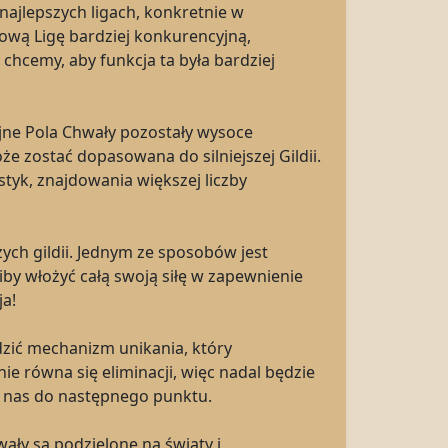
ajlepszych ligach, konkretnie w
ową Ligę bardziej konkurencyjną,
chcemy, aby funkcja ta była bardziej
yjne Pola Chwały pozostały wysoce
 zostać dopasowana do silniejszej Gildii.
tyk, znajdowania większej liczby
zych gildii. Jednym ze sposobów jest
iby włożyć całą swoją siłę w zapewnienie
ja!
zić mechanizm unikania, który
e równa się eliminacji, więc nadal będzie
i nas do następnego punktu.
ały są podzielone na światy i