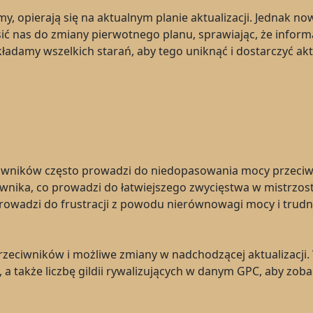
imy, opierają się na aktualnym planie aktualizacji. Jednak n
 nas do zmiany pierwotnego planu, sprawiając, że informac
ładamy wszelkich starań, aby tego uniknąć i dostarczyć aktu
ników często prowadzi do niedopasowania mocy przeciwnych
iwnika, co prowadzi do łatwiejszego zwycięstwa w mistrzost
 prowadzi do frustracji z powodu nierównowagi mocy i trudn
ciwników i możliwe zmiany w nadchodzącej aktualizacji. W
a także liczbę gildii rywalizujących w danym GPC, aby zob