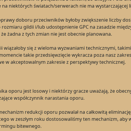
 na niektórych światach/serwerach nie ma wystarczającej l
prawy doboru przeciwników byłoby zwiększenie liczby dost
zmiaru gildii i/lub udostępnienie GPC na zasadzie między
 że żadna z tych zmian nie jest obecnie planowana.
wiązałoby się z wieloma wyzwaniami technicznymi, takimi ja
m momencie takie przedsięwzięcie wykracza poza nasz zakr
liwe w akceptowalnym zakresie z perspektywy technicznej.
ika oporu jest losowy i niektórzy gracze uważają, że obecny
ające współczynnik narastania oporu.
C mechanizm redukcji oporu pozwalał na całkowitą eliminacj
latego w zeszłym roku dostosowaliśmy ten mechanizm, aby 
armingu bitewnego.