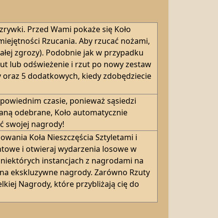
ozrywki. Przed Wami pokaże się Koło
iejętności Rzucania. Aby rzucać nożami,
łej zgrozy). Podobnie jak w przypadku
zut lub odświeżenie i rzut po nowy zestaw
 oraz 5 dodatkowych, kiedy zdobędziecie
dpowiednim czasie, ponieważ sąsiedzi
taną odebrane, Koło automatycznie
ć swojej nagrody!
ania Koła Nieszczęścia Sztyletami i
ntowe i otwieraj wydarzenia losowe w
niektórych instancjach z nagrodami na
je na ekskluzywne nagrody. Zarówno Rzuty
kiej Nagrody, które przybliżają cię do