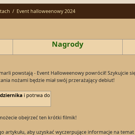
ntach
Event halloweenowy 2024
Nagrody
 umarli powstają - Event Halloweenowy powrócił! Szykujcie s
cania nożami będzie miał swój przerażający debiut!
dziernika
i potrwa do
możecie obejrzeć ten krótki filmik!
go artykułu, aby uzyskać wyczerpujące informacje na tema