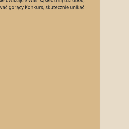
le uważajcie Wasi sąsiedzi są tuż obok,
rwać gorący Konkurs, skutecznie unikać