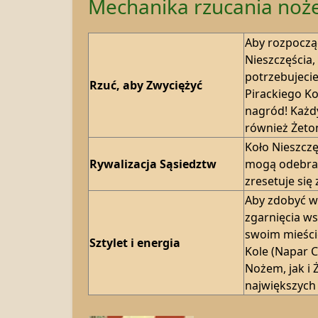
Mechanika rzucania no
Aby rozpocząć
Nieszczęścia
potrzebujeci
Rzuć, aby Zwyciężyć
Pirackiego Ko
nagród! Każd
również Żeton
Koło Nieszczę
Rywalizacja Sąsiedztw
mogą odebrać
zresetuje si
Aby zdobyć w
zgarnięcia w
swoim mieści
Sztylet i energia
Kole (Napar C
Nożem, jak i 
największych