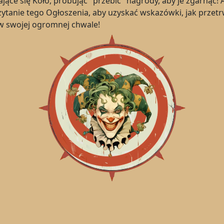
jące się Koło, próbując "przebić" nagrody, aby je zgarnąć! A
zytanie tego Ogłoszenia, aby uzyskać wskazówki, jak przet
 w swojej ogromnej chwale!