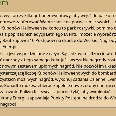
żem
, wystarczy kliknąć baner eventowy, aby wejść do parku r
, gotowe zaoferować Wam szansę na poćwiczenie swoich Um
e Kuponów Halloween (w końcu to park rozrywki, pomimo ca
ła z poprzednich edycji Letniego Eventu, możecie wybrać r
y Rzut zapewni 10 Postępów na drodze do Wielkiej Nagrody
 Energii.
ścia jest współdzielone z całym Sąsiedztwem! Rzućcie w o
 nagrody z tego samego koła. Jeśli wszystkie nagrody zos
ę z nowym zestawem upiornych nagród. Nie pozwól im ukraś
ystarczającą liczbę Kuponów Halloweenowych do bombardow
szystkich możliwych nagród, wykonuj Zadania Dzienne, Eve
e. Ponadto możesz zbierać zupełnie nowe żetony energii w 
zarownic, Paliwo Księżyca i Upiorne Łyki), aby wymieniać 
Żetony Energii zapewniają Punkty Postępu na drodze do Wiel
 nagród!