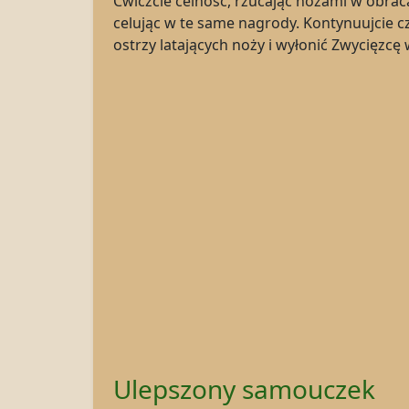
Ćwiczcie celność, rzucając nożami w obraca
celując w te same nagrody. Kontynuujcie c
ostrzy latających noży i wyłonić Zwycięzcę
Ulepszony samouczek