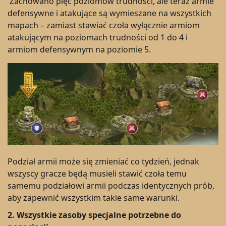
Zachowano pięć poziomów trudności, ale teraz armie
defensywne i atakujące są wymieszane na wszystkich
mapach – zamiast stawiać czoła wyłącznie armiom
atakującym na poziomach trudności od 1 do 4 i
armiom defensywnym na poziomie 5.
Podział armii może się zmieniać co tydzień, jednak
wszyscy gracze będą musieli stawić czoła temu
samemu podziałowi armii podczas identycznych prób,
aby zapewnić wszystkim takie same warunki.
2.
Wszystkie zasoby specjalne potrzebne do