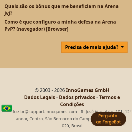
Quais são os bônus que me beneficiam na Arena
JvJ?
Como é que configuro a minha defesa na Arena
PvP? (navegador) [Browser]
Precisa de mais ajuda?
© 2003 - 2026
InnoGames GmbH
Dados Legais
-
Dados privados
-
Termos e
Condições
foe-br@support.innogames.com - R. José Versolato, 101, 12°
andar, Centro, São Bernardo do Campo/SP, CEP n° 09751-
020, Brasil