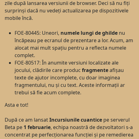
zile după lansarea versiunii de browser. Deci să nu fiți
surprinși dacă nu vedeți actualizarea pe dispozitivele
mobile încă.
FOE-80445: Uneori,
numele lungi de ghilde
nu
încăpeau pe ecranul de prezentare a lor. Acum, am
alocat mai mult spațiu pentru a reflecta numele
complet.
FOE-80517: În anumite versiuni localizate ale
jocului, clădirile care produc
fragmente
afișau
texte de ajutor incomplete, cu doar imaginea
fragmentului, nu și cu text. Aceste informații ar
trebui să fie acum complete.
Asta e tot!
După ce am lansat
Incursiunile cuantice
pe serverul
Beta pe
1 februarie
, echipa noastră de dezvoltatori s-a
concentrat pe perfecționarea funcției și pe remedierea