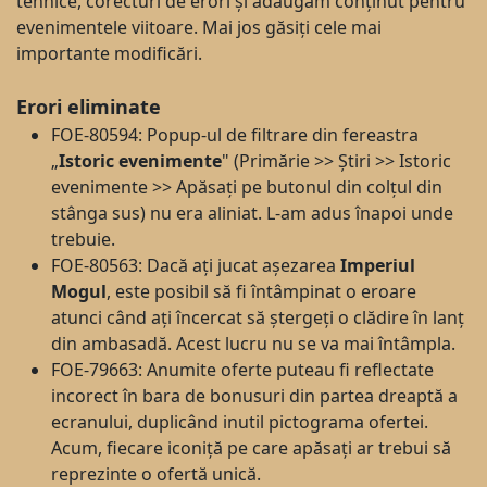
tehnice, corecturi de erori și adăugăm conținut pentru
evenimentele viitoare. Mai jos găsiți cele mai
importante modificări.
Erori eliminate
FOE-80594: Popup-ul de filtrare din fereastra
„
Istoric evenimente
" (Primărie >> Știri >> Istoric
evenimente >> Apăsați pe butonul din colțul din
stânga sus) nu era aliniat. L-am adus înapoi unde
trebuie.
FOE-80563: Dacă ați jucat așezarea
Imperiul
Mogul
, este posibil să fi întâmpinat o eroare
atunci când ați încercat să ștergeți o clădire în lanț
din ambasadă. Acest lucru nu se va mai întâmpla.
FOE-79663: Anumite oferte puteau fi reflectate
incorect în bara de bonusuri din partea dreaptă a
ecranului, duplicând inutil pictograma ofertei.
Acum, fiecare iconiță pe care apăsați ar trebui să
reprezinte o ofertă unică.