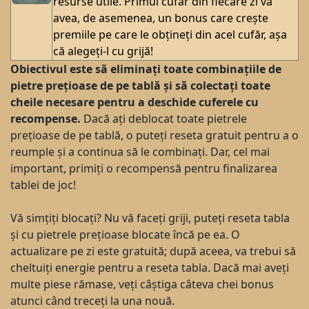
resurse utile. Primul cufăr din fiecare zi va
avea, de asemenea, un bonus care crește
premiile pe care le obțineți din acel cufăr, așa
că alegeți-l cu grijă!
Obiectivul este să eliminați toate combinațiile de
pietre prețioase de pe tablă și să colectați toate
cheile necesare pentru a deschide cuferele cu
recompense.
Dacă ați deblocat toate pietrele
prețioase de pe tablă, o puteți reseta gratuit pentru a o
reumple și a continua să le combinați. Dar, cel mai
important, primiți o recompensă pentru finalizarea
tablei de joc!
Vă simțiți blocați? Nu vă faceți griji, puteți reseta tabla
și cu pietrele prețioase blocate încă pe ea. O
actualizare pe zi este gratuită; după aceea, va trebui să
cheltuiți energie pentru a reseta tabla. Dacă mai aveți
multe piese rămase, veți câștiga câteva chei bonus
atunci când treceți la una nouă.