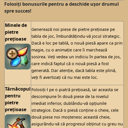
Folosiți bonusurile pentru a deschide ușor drumul
spre succes!
Minele de
Generează noi piese de pietre prețioase pe
pietre
tabla de joc, îmbunătățindu-vă jocul strategic.
prețioase
Dacă e loc pe tablă, o nouă piesă apare ca prin
magie, cu o animație care îi marchează
sosirea. Veți vedea un indiciu în partea de jos,
care indică faptul că o nouă piesă a fost
generată. Dar atenție, dacă tabla este plină,
veți fi avertizați că nu mai este loc.
Târnăcopul
Folosiți-l pe o piatră prețioasă, iar aceasta se
pentru
descompune în două piese de la nivelul
pietre
imediat inferior, dublându-vă opțiunile
prețioase
strategice. Dacă o piesă conține o cheie, cele
două piese noi moștenesc această cheie,
asigurându-vă că progresul obținut cu greu nu