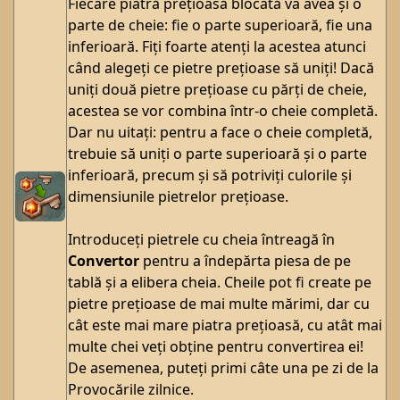
Fiecare piatră prețioasă blocată va avea și o
parte de cheie: fie o parte superioară, fie una
inferioară. Fiți foarte atenți la acestea atunci
când alegeți ce pietre prețioase să uniți! Dacă
uniți două pietre prețioase cu părți de cheie,
acestea se vor combina într-o cheie completă.
Dar nu uitați: pentru a face o cheie completă,
trebuie să uniți o parte superioară și o parte
inferioară, precum și să potriviți culorile și
dimensiunile pietrelor prețioase.
Introduceți pietrele cu cheia întreagă în
Convertor
pentru a îndepărta piesa de pe
tablă și a elibera cheia. Cheile pot fi create pe
pietre prețioase de mai multe mărimi, dar cu
cât este mai mare piatra prețioasă, cu atât mai
multe chei veți obține pentru convertirea ei!
De asemenea, puteți primi câte una pe zi de la
Provocările zilnice.