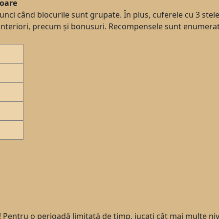
loare
ci când blocurile sunt grupate. În plus, cuferele cu 3 stel
ii anteriori, precum și bonusuri. Recompensele sunt enumerat
s
! Pentru o perioadă limitată de timp, jucați cât mai multe niv