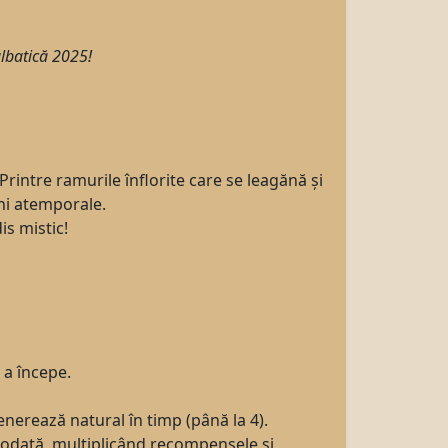
ălbatică 2025!
 Printre ramurile înflorite care se leagănă și
uni atemporale.
is mistic!
 a începe.
enerează natural în timp (până la 4).
deodată, multiplicând recompensele și