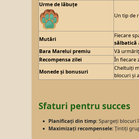
Urme de lăbuțe
Un tip de 
Fiecare sp
Mutări
sălbatică
Bara Marelui premiu
Vă urmăriț
Recompensa zilei
În fiecare
Cheltuiți 
Monede și bonusuri
blocuri și 
Sfaturi pentru succes
Planificați din timp
: Spargeți blocuri
Maximizați recompensele
: Țintiți g