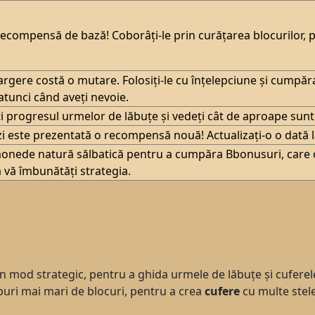
recompensă de bază! Coborâți-le prin curățarea blocurilor,
argere costă o mutare. Folosiți-le cu înțelepciune și cumpă
atunci când aveți nevoie.
i progresul urmelor de lăbuțe și vedeți cât de aproape sun
 zi este prezentată o recompensă nouă! Actualizați-o o dată 
monede natură sălbatică pentru a cumpăra Bbonusuri, care of
a vă îmbunătăți strategia.
 în mod strategic, pentru a ghida urmele de lăbuțe și cuferele
rupuri mai mari de blocuri, pentru a crea
cufere
cu multe stele