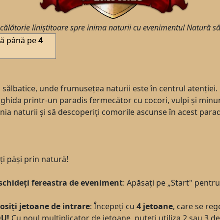
o călătorie liniștitoare spre inima naturii cu evenimentul Natură s
uă până pe
4
ii sălbatice, unde frumusețea naturii este în centrul atenției.
a ghida printr-un paradis fermecător cu cocori, vulpi și min
nia naturii și să descoperiți comorile ascunse în acest parad
ți păși prin natură!
schideți fereastra de eveniment
: Apăsați pe „Start" pentru
osiți jetoane de intrare
: Începeți cu
4
jetoane
, care se reg
U!
Cu noul multiplicator de jetoane, puteți utiliza 2 sau 3 