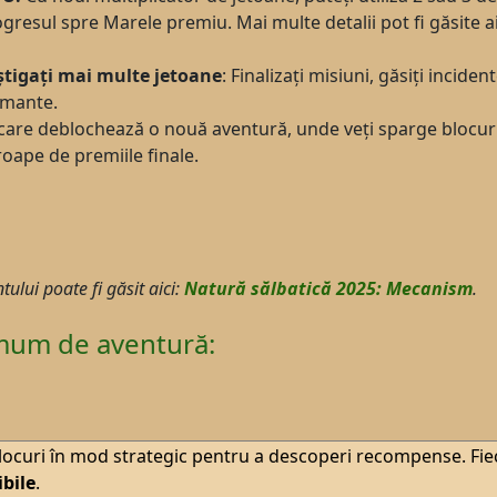
gresul spre Marele premiu. Mai multe detalii pot fi găsite ai
știgați mai multe jetoane
: Finalizați misiuni, găsiți incid
amante.
care deblochează o nouă aventură, unde veți sparge blocuri,
oape de premiile finale.
lui poate fi găsit aici:
Natură sălbatică 2025: Mecanism
.
imum de aventură:
locuri în mod strategic pentru a descoperi recompense. Fiec
ibile
.