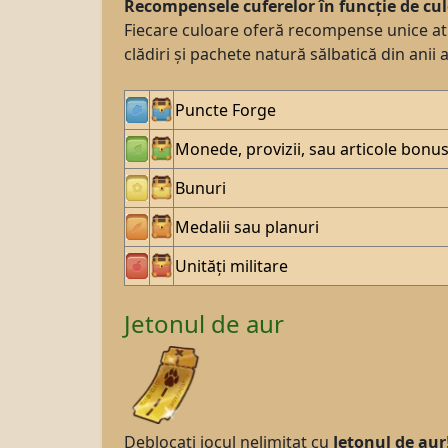
Recompensele cuferelor în funcție de cu
Fiecare culoare oferă recompense unice atun
clădiri și pachete natură sălbatică din an
Puncte Forge
Monede, provizii, sau articole bonu
Bunuri
Medalii sau planuri
Unități militare
Jetonul de aur
Deblocați jocul nelimitat cu
Jetonul de aur