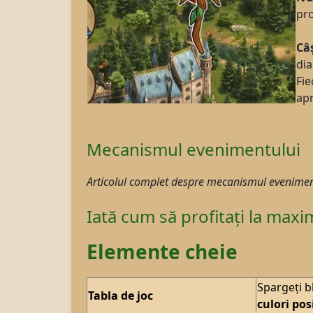
pro
Câ
di
Fie
apr
Mecanismul evenimentului
Articolul complet despre mecanismul evenimentu
Iată cum să profitați la max
Elemente cheie
Spargeți b
Tabla de joc
culori pos