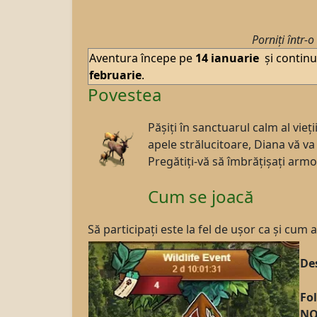
Porniți într-
Aventura începe pe
14
ianuarie
și contin
februarie
.
Povestea
Pășiți în sanctuarul calm al vieț
apele strălucitoare, Diana vă v
Pregătiți-vă să îmbrățișați armo
Cum se joacă
Să participați este la fel de ușor ca și cum a
De
Fol
NO