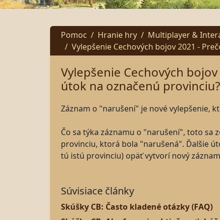
Pomoc
Hranie hry
Multiplayer & Inter
Vylepšenie Cechových bojov 2021 - Pre
Vylepšenie Cechových bojov 
útok na označenú provinciu?
Záznam o "narušení" je nové vylepšenie, k
Čo sa týka záznamu o "narušení", toto sa 
provinciu, ktorá bola "narušená". Ďalšie ú
tú istú provinciu) opäť vytvorí nový záznam
Súvisiace články
Skúšky CB: Často kladené otázky (FAQ)