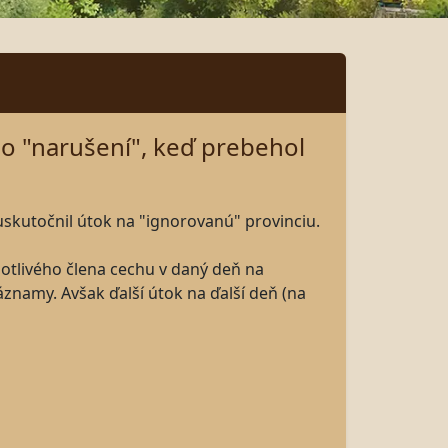
o "narušení", keď prebehol
uskutočnil útok na "ignorovanú" provinciu.
otlivého člena cechu v daný deň na
áznamy. Avšak ďalší útok na ďalší deň (na