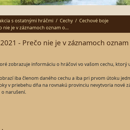
akcia s ostatnými hráčmi
Cechy
Cechové boje
čo nie je v záznamoch oznam o…
2021 - Prečo nie je v záznamoch oznam 
toré zobrazuje informáciu o hráčovi vo vašom cechu, ktorý 
zobrazí iba členom daného cechu a iba pri prvom útoku jedn
toky v priebehu dňa na rovnakú provinciu nevytvoria nové z
 o narušení.