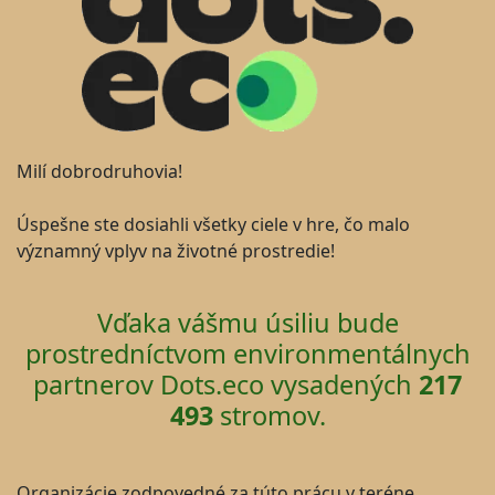
Milí dobrodruhovia!
Úspešne ste dosiahli všetky ciele v hre, čo malo
významný vplyv na životné prostredie!
Vďaka vášmu úsiliu bude
prostredníctvom environmentálnych
partnerov Dots.eco vysadených
217
493
stromov.
Organizácie zodpovedné za túto prácu v teréne