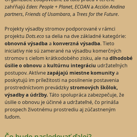
zahŕňajú
Eden: People + Planet
,
ECOAN
a
Acción Andina
partners
,
Friends of Usambara
, a
Trees for the Future
.
Projekty výsadby stromov podporované v rámci
projektu
Dots.eco
sa delia na dve základné kategórie:
obnovná výsadba
a
konverzná výsadba
. Tieto
iniciatívy nie sú zamerané na výsadbu komerčných
stromov s cieľom krátkodobého zisku, ale na
dlhodobé
úsilie o obnovu
a
kultúrnu integráciu
udržateľných
postupov. Aktívne
zapájajú miestne komunity
a
poskytujú im príležitosti na posilnenie postavenia
prostredníctvom prevádzky
stromových škôlok,
výsadby a údržby.
Táto spolupráca zabezpečuje, že
úsilie o obnovu je účinné a udržateľné, čo prináša
prospech životnému prostrediu aj zúčastneným
ľuďom.
Čo bude nasledovať ďalej?