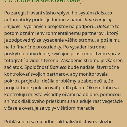
Po zaregistrovaní vášho vplyvu ho systém
Dots.eco
automaticky pridelí jednému z nami -
tímu Forge of
Empire
s - vybraných projektov na podporu.
Dots.eco
to
potom oznámi environmentálnemu partnerovi, ktorý
je zodpovedný za vysadenie vášho stromu, a pošle mu
na to finančné prostriedky. Po vysadení stromu
poskytnú potvrdenie, zvyčajne prostredníctvom správ,
fotografií a videí z terénu. Zasadenie stromu je však len
začiatok. Spoločnosť
Dots.eco
bude naďalej štvrťročne
kontrolovať svojich partnerov, aby monitorovala
pokrok projektu, riešila problémy a zabezpečila, že
projekt bude pokračovať podľa plánu. Okrem toho sa
kontrolujú miesta výsadby očami na oblohe, pomocou
snímok diaľkového prieskumu sa sleduje rast vegetácie
v čase a overuje sa vplyv v širšom meradle.
Prihlásením sa na odber aktualizácií stavu v službe