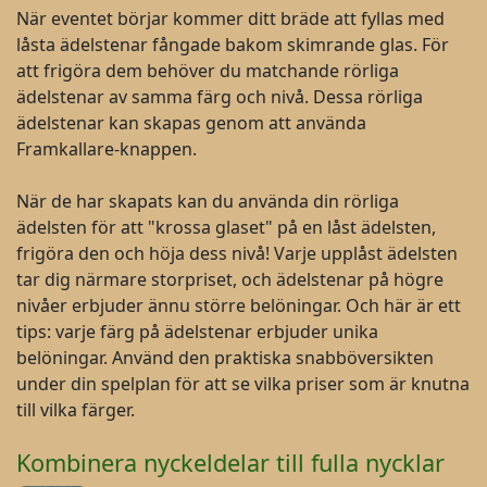
När eventet börjar kommer ditt bräde att fyllas med
låsta ädelstenar fångade bakom skimrande glas. För
att frigöra dem behöver du matchande rörliga
ädelstenar av samma färg och nivå. Dessa rörliga
ädelstenar kan skapas genom att använda
Framkallare-knappen.
När de har skapats kan du använda din rörliga
ädelsten för att "krossa glaset" på en låst ädelsten,
frigöra den och höja dess nivå! Varje upplåst ädelsten
tar dig närmare storpriset, och ädelstenar på högre
nivåer erbjuder ännu större belöningar. Och här är ett
tips: varje färg på ädelstenar erbjuder unika
belöningar. Använd den praktiska snabböversikten
under din spelplan för att se vilka priser som är knutna
till vilka färger.
Kombinera nyckeldelar till fulla nycklar