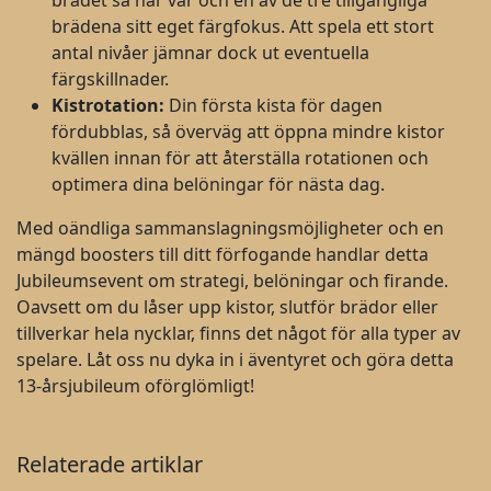
brädet så har var och en av de tre tillgängliga
brädena sitt eget färgfokus. Att spela ett stort
antal nivåer jämnar dock ut eventuella
färgskillnader.
Kistrotation:
Din första kista för dagen
fördubblas, så överväg att öppna mindre kistor
kvällen innan för att återställa rotationen och
optimera dina belöningar för nästa dag.
Med oändliga sammanslagningsmöjligheter och en
mängd boosters till ditt förfogande handlar detta
Jubileumsevent om strategi, belöningar och firande.
Oavsett om du låser upp kistor, slutför brädor eller
tillverkar hela nycklar, finns det något för alla typer av
spelare. Låt oss nu dyka in i äventyret och göra detta
13-årsjubileum oförglömligt!
Relaterade artiklar