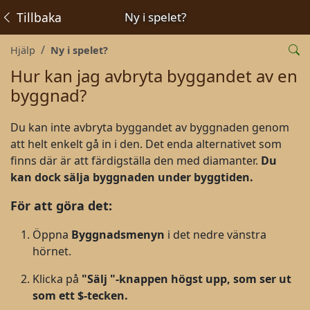
Tillbaka
Ny i spelet?
Hjälp
Ny i spelet?
Hur kan jag avbryta byggandet av en
byggnad?
Du kan inte avbryta byggandet av byggnaden genom
att helt enkelt gå in i den. Det enda alternativet som
finns där är att färdigställa den med diamanter.
Du
kan dock sälja byggnaden under byggtiden.
För att göra det:
Öppna
Byggnadsmenyn
i det nedre vänstra
hörnet.
Klicka på
"Sälj "-knappen högst upp, som ser ut
som ett $-tecken.