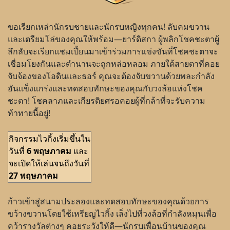
ขอเรียกเหล่านักรบชายและนักรบหญิงทุกคน! ลับคมขวาน
และเตรียมโล่ของคุณให้พร้อม—ยาร์ดิสกา ผู้พลิกโชคชะตาผู้
ลึกลับจะเรียกแชมเปี้ยนมาเข้าร่วมการแข่งขันที่โชคชะตาจะ
เชื่อมโยงกันและตำนานจะถูกหล่อหลอม ภายใต้สายตาที่คอย
จับจ้องของโอดินและธอร์ คุณจะต้องจับขวานด้วยพละกำลัง
อันแข็งแกร่งและทดสอบทักษะของคุณกับวงล้อแห่งโชค
ชะตา! โชคลาภและเกียรติยศรอคอยผู้ที่กล้าที่จะรับความ
ท้าทายนี้อยู่!
กิจกรรมไวกิ้งเริ่มขึ้นใน
วันที่
6 พฤษภาคม
และ
จะเปิดให้เล่นจนถึงวันที่
27 พฤษภาคม
ก้าวเข้าสู่สนามประลองและทดสอบทักษะของคุณด้วยการ
ขว้างขวานโดยใช้เหรียญไวกิ้ง เล็งไปที่วงล้อที่กำลังหมุนเพื่อ
คว้ารางวัลต่างๆ คอยระวังให้ดี—นักรบเพื่อนบ้านของคุณ