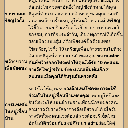
หมู่บ้านนอร์สในตำนาน ก่อนที่คุณจะยืนอยู่ที่วง
ล้อแห่งโชคชะตาอันยิ่งใหญ่ ซึ่งท้าทายให้คุณ
รวบรวมเห
พิสูจน์ทักษะและความกล้าหาญของคุณ ก่อนที่
รียญไวกิ้ง
คุณจะขว้างครั้งแรก, ดูให้แน่ใจว่าคุณมี
เหรียญ
ไวกิ้ง
มากพอ รับเหรียญไวกิ้งจากการทำเควสกิ
จกรรม, ภารกิจประจำวัน, เก็บเหตุการณ์ที่เกิดขึ้น
รอบเมืองแบบสุ่ม หรือเพียงแค่ซื้อด้วยเพชร
ใช้เหรียญไวกิ้ง 10 เหรียญเพื่อขว้างขวานไปที่วง
ล้อและพิสูจน์ความแม่นยำของคุณ
ขวานแต่ละ
ขว้างขวาน
อันที่ขว้างออกไปจะทำให้คุณได้รับ 10 คะแนน
เพื่อชัยชนะ
รางวัลใหญ่ พร้อมรับคะแนนเพิ่มเติมอีก 2
คะแนนเมื่อคุณได้รับรูนอันทรงพลัง
ระวังไว้ให้ดี, เพราะ
วงล้อแห่งโชคชะตาจะใช้
ร่วมกันในหมู่เพื่อนบ้านของคุณ
! คอยดูให้ดีและ
จับจังหวะให้แม่นยำ เพราะเพื่อนนักรบของคุณ
การแข่งขัน
สามารถรับรางวัลจากวงล้อเดียวกันได้ เมื่อรับ
ในหมู่เพื่อน
รางวัลทั้งหมดบนวงล้อแล้ว วงล้อจะรีเซ็ตโดย
บ้าน
อัตโนมัติพร้อมกับสมบัติใหม่ๆ อย่าปล่อยให้คู่