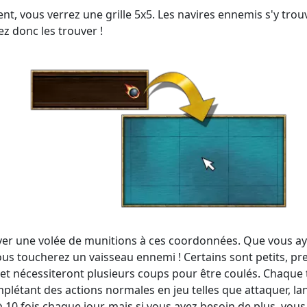
nt, vous verrez une grille 5x5. Les navires ennemis s'y trou
ez donc les trouver !
voyer une volée de munitions à ces coordonnées. Que vous 
vous toucherez un vaisseau ennemi ! Certains sont petits, 
 et nécessiteront plusieurs coups pour être coulés. Chaque 
létant des actions normales en jeu telles que attaquer, lan
10 fois chaque jour, mais si vous avez besoin de plus, vou