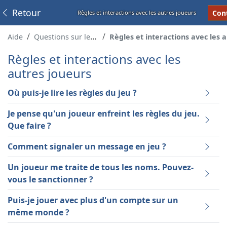
Retour
Con
Règles et interactions avec les autres joueurs
Aide
Questions sur le jeu
Règles et interactions avec les autre
Règles et interactions avec les
autres joueurs
Où puis-je lire les règles du jeu ?
Je pense qu'un joueur enfreint les règles du jeu.
Que faire ?
Comment signaler un message en jeu ?
Un joueur me traite de tous les noms. Pouvez-
vous le sanctionner ?
Puis-je jouer avec plus d'un compte sur un
même monde ?