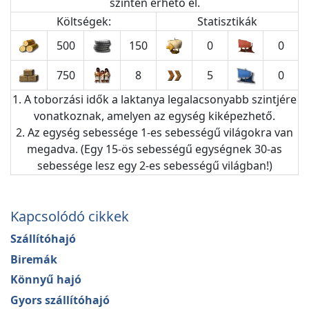
szinten érhető el.
Költségek:
Statisztikák
500
150
0
0
750
8
5
0
1. A toborzási idők a laktanya legalacsonyabb szintjére
vonatkoznak, amelyen az egység kiképezhető.
2. Az egység sebessége 1-es sebességű világokra van
megadva. (Egy 15-ös sebességű egységnek 30-as
sebessége lesz egy 2-es sebességű világban!)
Kapcsolódó cikkek
Szállítóhajó
Biremák
Könnyű hajó
Gyors szállítóhajó