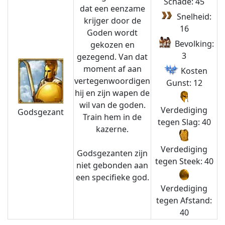
Schade: 45
dat een eenzame
Snelheid:
krijger door de
16
Goden wordt
Bevolking:
gekozen en
3
gezegend. Van dat
moment af aan
Kosten
vertegenwoordigen
Gunst: 12
hij en zijn wapen de
wil van de goden.
Verdediging
Godsgezant
Train hem in de
tegen Slag: 40
kazerne.
Verdediging
Godsgezanten zijn
tegen Steek: 40
niet gebonden aan
een specifieke god.
Verdediging
tegen Afstand:
40