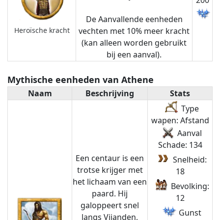
200
De Aanvallende eenheden
Heroïsche kracht
vechten met 10% meer kracht
(kan alleen worden gebruikt
bij een aanval).
Mythische eenheden van Athene
Naam
Beschrijving
Stats
Type
wapen: Afstand
Aanval
Schade: 134
Een centaur is een
Snelheid:
trotse krijger met
18
het lichaam van een
Bevolking:
paard. Hij
12
galoppeert snel
Gunst
langs Vijanden,