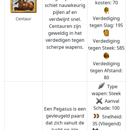
kosten: 70
schiet nauwkeurig
pijlen af en
Verdediging
Centaur
verdwijnt snel.
tegen Slag: 195
Centauren zijn
geweldig in het
verdedigen tegen
Verdediging
scherpe wapens.
tegen Steek: 585
Verdediging
tegen Afstand:
80
Type
wapen: Steek
Aanval
Schade: 100
Een Pegasus is een
gevleugeld paard
Snelheid:
dat zich vanuit de
35 (Vliegend)
lucht op zijn