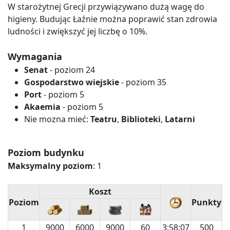
W starożytnej Grecji przywiązywano dużą wagę do
higieny. Budując Łaźnie można poprawić stan zdrowia
ludności i zwiększyć jej liczbę o 10%.
Wymagania
Senat
- poziom 24
Gospodarstwo wiejskie
- poziom 35
Port
- poziom 5
Akaemia
- poziom 5
Nie mozna mieć:
Teatru
,
Biblioteki
,
Latarni
Poziom budynku
Maksymalny poziom
: 1
Koszt
Poziom
Punkty
1
9000
6000
9000
60
3:58:07
500