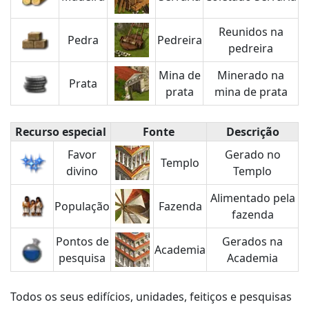
Reunidos na
Pedra
Pedreira
pedreira
Mina de
Minerado na
Prata
prata
mina de prata
Recurso especial
Fonte
Descrição
Favor
Gerado no
Templo
divino
Templo
Alimentado pela
População
Fazenda
fazenda
Pontos de
Gerados na
Academia
pesquisa
Academia
Todos os seus edifícios, unidades, feitiços e pesquisas