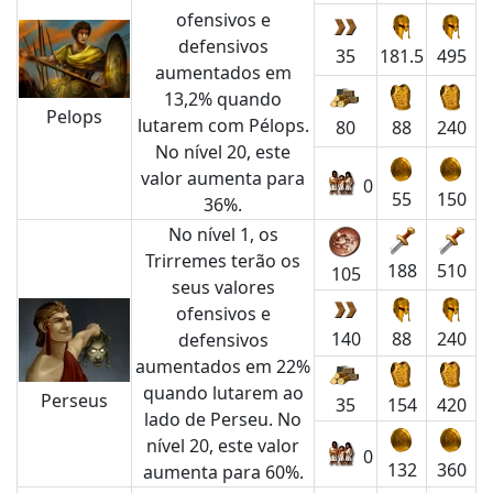
ofensivos e
defensivos
35
181.5
495
aumentados em
13,2% quando
Pelops
lutarem com Pélops.
80
88
240
No nível 20, este
valor aumenta para
0
55
150
36%.
No nível 1, os
Trirremes terão os
188
510
105
seus valores
ofensivos e
140
88
240
defensivos
aumentados em 22%
quando lutarem ao
Perseus
35
154
420
lado de Perseu. No
nível 20, este valor
0
132
360
aumenta para 60%.