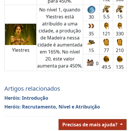
para 450%.
No nível 1, quando
Ylestres está
5.5
15
30
atribuído a uma
cidade, a produção
35
121
330
de Madeira nessa
cidade é aumentada
Ylestres
15
77
210
em 165%. No nível
20, este valor
0
aumenta para 450%.
49.5
135
Artigos relacionados
Heróis: Introdução
Heróis: Recrutamento, Nível e Atribuição
Precisas de mais ajuda?