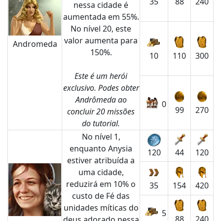
35
88
240
nessa cidade é
aumentada em 55%.
No nível 20, este
valor aumenta para
Andromeda
150%.
10
110
300
Este é um herói
exclusivo. Podes obter
Andrômeda ao
0
99
270
concluir 20 missões
do tutorial.
No nível 1,
enquanto Anysia
44
120
120
estiver atribuída a
uma cidade,
reduzirá em 10% o
35
154
420
custo de Fé das
unidades míticas do
5
88
240
deus adorado nessa