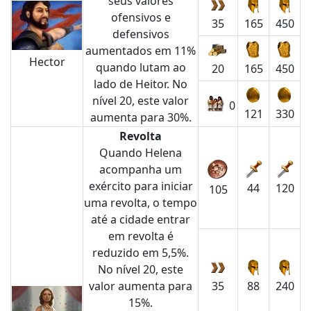
seus valores
ofensivos e
35
165
450
defensivos
aumentados em 11%
Hector
quando lutam ao
20
165
450
lado de Heitor. No
nível 20, este valor
0
121
330
aumenta para 30%.
Revolta
Quando Helena
acompanha um
exército para iniciar
44
120
105
uma revolta, o tempo
até a cidade entrar
em revolta é
reduzido em 5,5%.
No nível 20, este
valor aumenta para
35
88
240
15%.