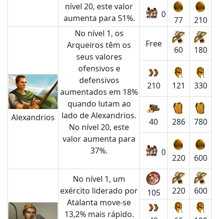
nível 20, este valor
0
aumenta para 51%.
77
210
No nível 1, os
Free
Arqueiros têm os
60
180
seus valores
ofensivos e
defensivos
210
121
330
aumentados em 18%
quando lutam ao
lado de Alexandrios.
Alexandrios
40
286
780
No nível 20, este
valor aumenta para
37%.
0
220
600
No nível 1, um
exército liderado por
220
600
105
Atalanta move-se
13,2% mais rápido.