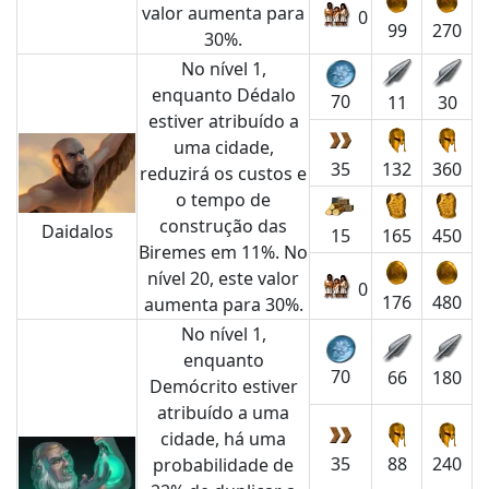
valor aumenta para
0
99
270
30%.
No nível 1,
enquanto Dédalo
70
11
30
estiver atribuído a
uma cidade,
35
132
360
reduzirá os custos e
o tempo de
construção das
Daidalos
15
165
450
Biremes em 11%. No
nível 20, este valor
0
176
480
aumenta para 30%.
No nível 1,
enquanto
70
66
180
Demócrito estiver
atribuído a uma
cidade, há uma
35
88
240
probabilidade de