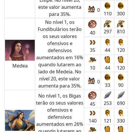
Lisípe. No nível 20,
este valor aumenta
0
110
300
para 35%.
No nível 1, os
Fundibulários terão
297
810
40
os seus valores
ofensivos e
35
44
120
defensivos
aumentados em 16%
quando lutarem ao
Medea
10
44
120
lado de Medeia. No
nível 20, este valor
0
33
90
aumenta para 35%.
No nível 1, os Bigas
terão os seus valores
253
690
45
ofensivos e
defensivos
140
121
330
aumentados em 26%
quando lutarem ao