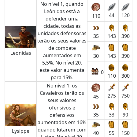
No nível 1, quando
Leônidas está a
44
120
110
defender uma
cidade, todas as
unidades defensoras
35
143
390
terão os seus valores
de combate
Leonidas
aumentados em
30
143
390
5,5%. No nível 20,
este valor aumenta
0
110
300
para 15%.
No nível 1, os
Cavaleiros terão os
275
750
45
seus valores
ofensivos e
35
33
90
defensivos
aumentados em 16%
quando lutarem com
Lysippe
40
55
150