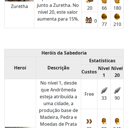
junto a Zuretha. No
Zuretha
20
66
180
nível 20, este valor
aumenta para 15%.
0
77
210
Heróis da Sabedoria
Estatísticas
Heroi
Descrição
Nível
Nível
Custos
1
20
No nível 1, desde
que Andrômeda
Free
esteja atribuída a
33
90
uma cidade, a
produção base de
Madeira, Pedra e
Moedas de Prata