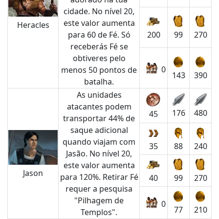
cidade. No nível 20,
este valor aumenta
Heracles
para 60 de Fé. Só
200
99
270
receberás Fé se
obtiveres pelo
0
menos 50 pontos de
143
390
batalha.
As unidades
atacantes podem
176
480
45
transportar 44% de
saque adicional
quando viajam com
35
88
240
Jasão. No nível 20,
este valor aumenta
Jason
para 120%. Retirar Fé
40
99
270
requer a pesquisa
"Pilhagem de
0
77
210
Templos".