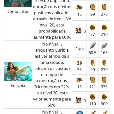
22% de duplicar a
duração dos efeitos
Democritus
positivos aplicados
15
99
270
através de itens. No
nível 20, esta
probabilidade
0
77
210
aumenta para 60%.
No nível 1,
Free
enquanto Euríbia
60.5
165
estiver atribuída a
uma cidade,
reduzirá os custos e
35
99
270
o tempo de
construção dos
Eurybia
Trirremes em 22%.
15
121
333
No nível 20, este
valor aumenta para
0
110
300
60%.
No nível 1,