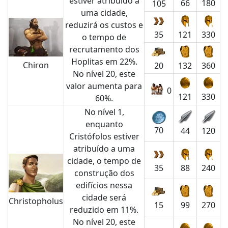
estiver atribuído a
66
180
105
uma cidade,
reduzirá os custos e
35
121
330
o tempo de
recrutamento dos
Hoplitas em 22%.
Chiron
20
132
360
No nível 20, este
valor aumenta para
0
121
330
60%.
No nível 1,
enquanto
70
44
120
Cristófolos estiver
atribuído a uma
cidade, o tempo de
35
88
240
construção dos
edifícios nessa
cidade será
Christopholus
15
99
270
reduzido em 11%.
No nível 20, este