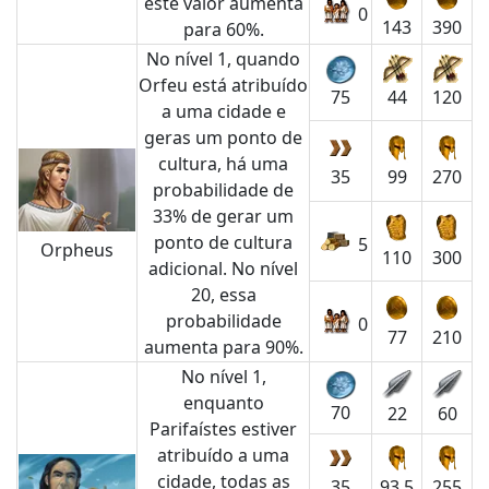
este valor aumenta
0
143
390
para 60%.
No nível 1, quando
Orfeu está atribuído
44
120
75
a uma cidade e
geras um ponto de
cultura, há uma
35
99
270
probabilidade de
33% de gerar um
ponto de cultura
5
Orpheus
110
300
adicional. No nível
20, essa
probabilidade
0
77
210
aumenta para 90%.
No nível 1,
enquanto
70
22
60
Parifaístes estiver
atribuído a uma
cidade, todas as
35
93.5
255