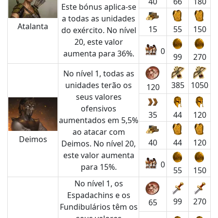
40
66
180
Este bónus aplica-se
a todas as unidades
Atalanta
15
55
150
do exército. No nível
20, este valor
0
aumenta para 36%.
99
270
No nível 1, todas as
unidades terão os
385
1050
120
seus valores
ofensivos
35
44
120
aumentados em 5,5%
ao atacar com
Deimos
40
44
120
Deimos. No nível 20,
este valor aumenta
0
para 15%.
55
150
No nível 1, os
Espadachins e os
99
270
65
Fundibulários têm os