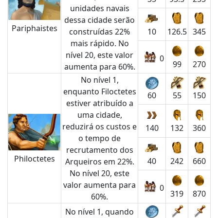
unidades navais
dessa cidade serão
Pariphaistes
construídas 22%
10
126.5
345
mais rápido. No
nível 20, este valor
0
99
270
aumenta para 60%.
No nível 1,
enquanto Filoctetes
55
150
60
estiver atribuído a
uma cidade,
reduzirá os custos e
140
132
360
o tempo de
recrutamento dos
Philoctetes
40
242
660
Arqueiros em 22%.
No nível 20, este
valor aumenta para
0
319
870
60%.
No nível 1, quando