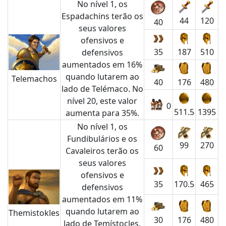
No nível 1, os
Espadachins terão os
44
120
40
seus valores
ofensivos e
35
187
510
defensivos
aumentados em 16%
quando lutarem ao
Telemachos
40
176
480
lado de Telémaco. No
nível 20, este valor
0
511.5
1395
aumenta para 35%.
No nível 1, os
Fundibulários e os
99
270
60
Cavaleiros terão os
seus valores
ofensivos e
35
170.5
465
defensivos
aumentados em 11%
quando lutarem ao
Themistokles
30
176
480
lado de Temístocles.