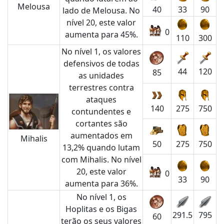
Melousa
40
33
90
lado de Melousa. No
nível 20, este valor
0
aumenta para 45%.
110
300
No nível 1, os valores
defensivos de todas
44
120
85
as unidades
terrestres contra
ataques
140
275
750
contundentes e
cortantes são
aumentados em
Mihalis
50
275
750
13,2% quando lutam
com Mihalis. No nível
20, este valor
0
33
90
aumenta para 36%.
No nível 1, os
Hoplitas e os Bigas
291.5
795
60
terão os seus valores