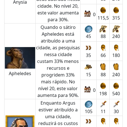
Anysia
cidade. No nível 20,
este valor aumenta
0
115,5
315
para 30%.
Quando o sátiro
Apheledes está
88
240
45
atribuído a uma
cidade, as pesquisas
nessa cidade
35
66
180
custam 33% menos
recursos e
Apheledes
15
88
240
progridem 33%
mais rápido. No
nível 20, este valor
0
198
540
aumenta para 90%.
Enquanto Argus
estiver atribuído a
11
30
105
uma cidade,
reduzirá os custos