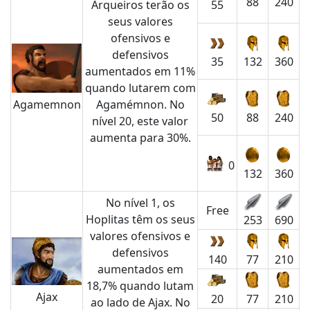
88
240
Arqueiros terão os
55
seus valores
ofensivos e
defensivos
35
132
360
aumentados em 11%
quando lutarem com
Agamémnon. No
Agamemnon
50
88
240
nível 20, este valor
aumenta para 30%.
0
132
360
No nível 1, os
Free
Hoplitas têm os seus
253
690
valores ofensivos e
defensivos
140
77
210
aumentados em
18,7% quando lutam
Ajax
20
77
210
ao lado de Ajax. No