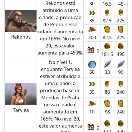
Rekonos está
30
16.5
45
atribuído a uma
cidade, a produção
35
82.5
225
de Pedra nessa
cidade é aumentada
Rekonos
300
82.5
225
em 165%. No nível
20, este valor
0
aumenta para 450%.
181.5
495
No nível 1,
enquanto Terylea
30
33
90
estiver atribuída a
uma cidade, a
produção base de
35
88
240
Moedas de Prata
nessa cidade é
Terylea
aumentada em
10
88
240
165%. No nível 20,
este valor aumenta
0
132
360