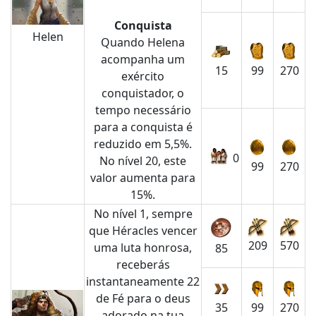
Conquista
Helen
Quando Helena
acompanha um
15
99
270
exército
conquistador, o
tempo necessário
para a conquista é
reduzido em 5,5%.
0
No nível 20, este
99
270
valor aumenta para
15%.
No nível 1, sempre
que Héracles vencer
209
570
uma luta honrosa,
85
receberás
instantaneamente 22
de Fé para o deus
35
99
270
adorado na tua