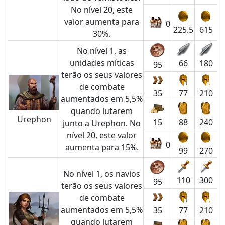
No nível 20, este
valor aumenta para
0
225.5
615
30%.
No nível 1, as
unidades míticas
66
180
95
terão os seus valores
de combate
35
77
210
aumentados em 5,5%
quando lutarem
Urephon
15
88
240
junto a Urephon. No
nível 20, este valor
0
aumenta para 15%.
99
270
No nível 1, os navios
110
300
95
terão os seus valores
de combate
aumentados em 5,5%
35
77
210
quando lutarem