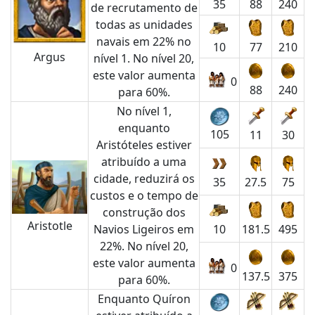
35
88
240
de recrutamento de
todas as unidades
navais em 22% no
10
77
210
Argus
nível 1. No nível 20,
este valor aumenta
0
88
240
para 60%.
No nível 1,
enquanto
105
11
30
Aristóteles estiver
atribuído a uma
cidade, reduzirá os
35
27.5
75
custos e o tempo de
construção dos
Aristotle
Navios Ligeiros em
10
181.5
495
22%. No nível 20,
este valor aumenta
0
137.5
375
para 60%.
Enquanto Quíron