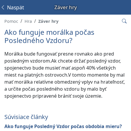
Naspäť
Záver hry
Pomoc
Hra
Záver hry
Ako funguje morálka počas
Posledného Vzdoru?
Morálka bude fungovať presne rovnako ako pred
posledným vzdorom.
Ak chcete držať posledný vzdor,
spojenectvo bude musieť mať aspoň 40% všetkých
miest na platných ostrovoch.
V tomto momente by mal
mať morálka relatívne obmedzený vplyv na hrateľnosť,
a určite počas posledného vzdoru by malo byť
spojenectvo pripravené brániť svoje územie.
Súvisiace články
Ako funguje Posledný Vzdor počas obdobia mieru?