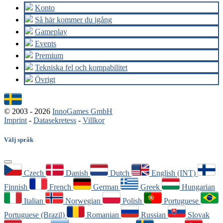
Konto
Så här kommer du igång
Gameplay
Events
Premium
Tekniska fel och kompabilitet
Övrigt
© 2003 - 2026
InnoGames GmbH
Imprint
-
Datasekretess
-
Villkor
Välj språk
Czech
Danish
Dutch
English (INT)
Finnish
French
German
Greek
Hungarian
Italian
Norwegian
Polish
Portuguese
Portuguese (Brazil)
Romanian
Russian
Slovak