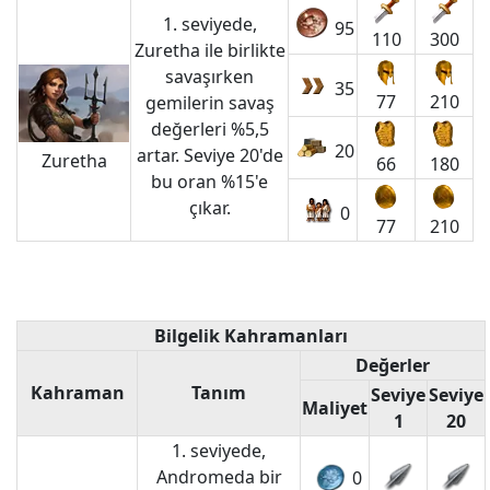
1. seviyede,
95
110
300
Zuretha ile birlikte
savaşırken
35
77
210
gemilerin savaş
değerleri %5,5
20
artar. Seviye 20'de
Zuretha
66
180
bu oran %15'e
çıkar.
0
77
210
Bilgelik Kahramanları
Değerler
Kahraman
Tanım
Seviye
Seviye
Maliyet
1
20
1. seviyede,
Andromeda bir
0