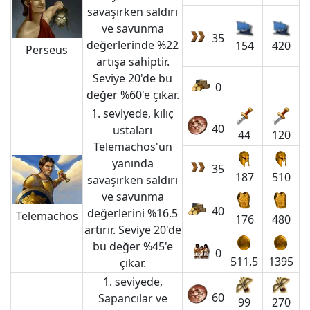
savaşırken saldırı
ve savunma
35
değerlerinde %22
154
420
Perseus
artışa sahiptir.
Seviye 20'de bu
0
değer %60'e çıkar.
1. seviyede, kılıç
40
ustaları
44
120
Telemachos'un
yanında
35
187
510
savaşırken saldırı
ve savunma
40
değerlerini %16.5
Telemachos
176
480
artırır. Seviye 20'de
bu değer %45'e
0
511.5
1395
çıkar.
1. seviyede,
60
Sapancılar ve
99
270