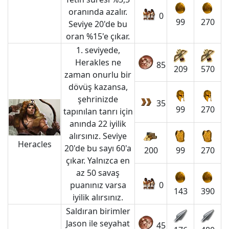
oranında azalır.
0
99
270
Seviye 20'de bu
oran %15'e çıkar.
1. seviyede,
Herakles ne
85
209
570
zaman onurlu bir
dövüş kazansa,
şehrinizde
35
99
270
tapınılan tanrı için
anında 22 iyilik
alırsınız. Seviye
Heracles
20'de bu sayı 60'a
200
99
270
çıkar. Yalnızca en
az 50 savaş
puanınız varsa
0
143
390
iyilik alırsınız.
Saldıran birimler
Jason ile seyahat
45