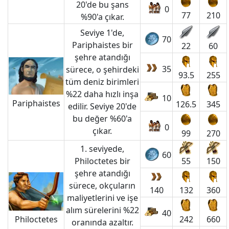
20'de bu şans
0
77
210
%90'a çıkar.
Seviye 1'de,
70
Pariphaistes bir
22
60
şehre atandığı
35
sürece, o şehirdeki
93.5
255
tüm deniz birimleri
%22 daha hızlı inşa
10
Pariphaistes
126.5
345
edilir. Seviye 20'de
bu değer %60'a
0
çıkar.
99
270
1. seviyede,
60
Philoctetes bir
55
150
şehre atandığı
sürece, okçuların
140
132
360
maliyetlerini ve işe
alım sürelerini %22
40
Philoctetes
242
660
oranında azaltır.