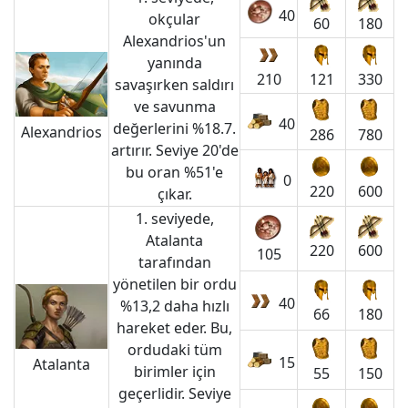
40
okçular
60
180
Alexandrios'un
yanında
210
121
330
savaşırken saldırı
ve savunma
40
değerlerini %18.7.
Alexandrios
286
780
artırır. Seviye 20'de
bu oran %51'e
0
220
600
çıkar.
1. seviyede,
Atalanta
220
600
105
tarafından
yönetilen bir ordu
40
%13,2 daha hızlı
66
180
hareket eder. Bu,
ordudaki tüm
15
Atalanta
birimler için
55
150
geçerlidir. Seviye