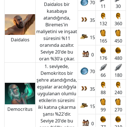
70
Daidalos bir
11
30
kasabaya
atandığında,
35
132
360
Biremes'in
maliyetini ve inşaat
15
süresini %11
Daidalos
165
450
oranında azaltır.
Seviye 20'de bu
0
176
480
oran %30'a çıkar.
1. seviyede,
70
Demokritos bir
66
180
şehre atandığında,
eşyalar aracılığıyla
35
88
240
uygulanan olumlu
etkilerin süresini
15
iki katına çıkarma
Democritus
99
270
şansı %22'dir.
Seviye 20'de bu
0