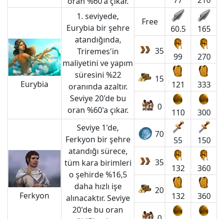
77
210
oran %60'a çıkar.
1. seviyede,
Free
Eurybia bir şehre
60.5
165
atandığında,
35
Triremes'in
99
270
maliyetini ve yapım
süresini %22
15
Eurybia
121
333
oranında azaltır.
Seviye 20'de bu
0
oran %60'a çıkar.
110
300
Seviye 1'de,
70
Ferkyon bir şehre
55
150
atandığı sürece,
35
tüm kara birimleri
132
360
o şehirde %16,5
daha hızlı işe
20
Ferkyon
132
360
alınacaktır. Seviye
20'de bu oran
0