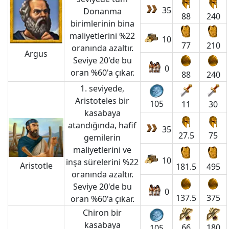
35
Donanma
88
240
birimlerinin bina
maliyetlerini %22
10
77
210
oranında azaltır.
Argus
Seviye 20'de bu
0
oran %60'a çıkar.
88
240
1. seviyede,
Aristoteles bir
105
11
30
kasabaya
atandığında, hafif
35
27.5
75
gemilerin
maliyetlerini ve
10
inşa sürelerini %22
Aristotle
181.5
495
oranında azaltır.
Seviye 20'de bu
0
137.5
375
oran %60'a çıkar.
Chiron bir
kasabaya
66
180
105