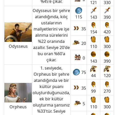
%45'e çıkar.
121
330
Odysseus bir şehre
atandığında, kılıç
115
143
390
ustalarının
35
maliyetlerini ve işe
154
420
alınma sürelerini
%22 oranında
20
Odysseus
110
300
azaltır. Seviye 20'de
bu oran %60'a
0
çıkar.
143
390
1. seviyede,
75
Orpheus bir şehre
44
120
atandığında ve bir
kültür puanı
35
99
270
oluşturduğunuzda,
ek bir kültür
5
oluşturma şansınız
Orpheus
110
300
%33'tür. Seviye