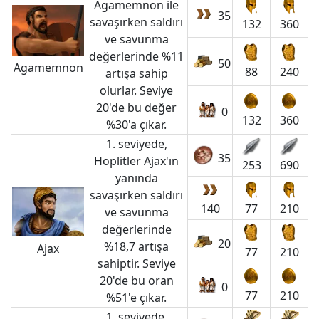
Agamemnon ile
35
savaşırken saldırı
132
360
ve savunma
değerlerinde %11
50
Agamemnon
88
240
artışa sahip
olurlar. Seviye
20'de bu değer
0
132
360
%30'a çıkar.
1. seviyede,
35
Hoplitler Ajax'ın
253
690
yanında
savaşırken saldırı
140
77
210
ve savunma
değerlerinde
20
%18,7 artışa
Ajax
77
210
sahiptir. Seviye
20'de bu oran
0
77
210
%51'e çıkar.
1. seviyede,