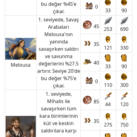
bu değer %45'e
0
33
90
çıkar.
1. seviyede, Savaş
45
Arabaları
253
690
Melousa'nın
yanında
35
121
330
savaşırken saldırı
ve savunma
40
değerlerini %27.5
Melousa
33
90
artırır. Seviye 20'de
bu değer %75'e
0
110
300
çıkar.
1. seviyede,
Mihalis ile
85
44
120
savaşırken tüm
kara birimlerinin
35
küt ve keskin
275
750
saldırılara karşı