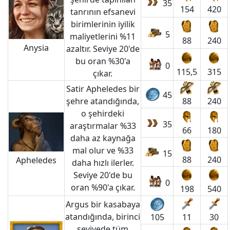
35
154
420
tanrının efsanevi
birimlerinin iyilik
5
maliyetlerini %11
88
240
Anysia
azaltır. Seviye 20'de
bu oran %30'a
0
115,5
315
çıkar.
Satir Apheledes bir
45
şehre atandığında,
88
240
o şehirdeki
35
araştırmalar %33
66
180
daha az kaynağa
mal olur ve %33
15
88
240
Apheledes
daha hızlı ilerler.
Seviye 20'de bu
0
oran %90'a çıkar.
198
540
Argus bir kasabaya
atandığında, birinci
11
30
105
seviyede tüm