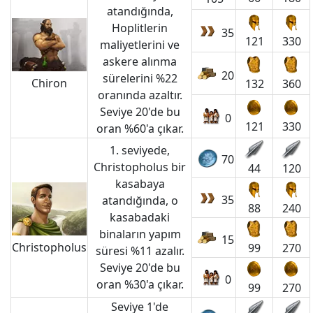
atandığında,
Hoplitlerin
35
121
330
maliyetlerini ve
askere alınma
20
sürelerini %22
Chiron
132
360
oranında azaltır.
Seviye 20'de bu
0
121
330
oran %60'a çıkar.
1. seviyede,
70
Christopholus bir
44
120
kasabaya
35
atandığında, o
88
240
kasabadaki
binaların yapım
15
Christopholus
99
270
süresi %11 azalır.
Seviye 20'de bu
0
oran %30'a çıkar.
99
270
Seviye 1'de