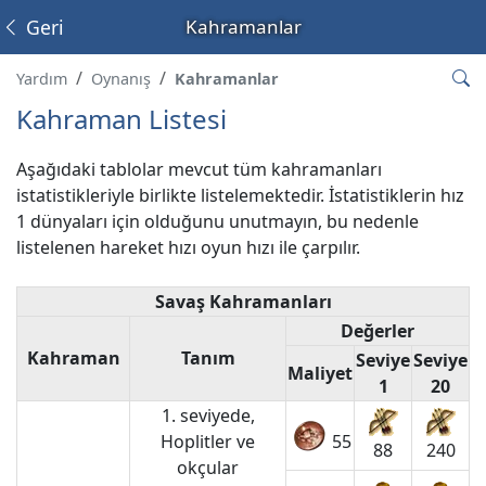
Geri
Kahramanlar
Yardım
Oynanış
Kahramanlar
Kahraman Listesi
Aşağıdaki tablolar mevcut tüm kahramanları
istatistikleriyle birlikte listelemektedir. İstatistiklerin hız
1 dünyaları için olduğunu unutmayın, bu nedenle
listelenen hareket hızı oyun hızı ile çarpılır.
Savaş Kahramanları
Değerler
Kahraman
Tanım
Seviye
Seviye
Maliyet
1
20
1. seviyede,
Hoplitler ve
55
88
240
okçular