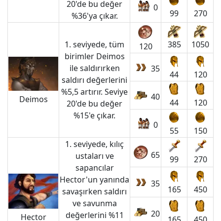
20'de bu değer
0
99
270
%36'ya çıkar.
1. seviyede, tüm
385
1050
120
birimler Deimos
ile saldırırken
35
44
120
saldırı değerlerini
%5,5 artırır. Seviye
40
Deimos
44
120
20'de bu değer
%15'e çıkar.
0
55
150
1. seviyede, kılıç
65
ustaları ve
99
270
sapancılar
Hector'un yanında
35
165
450
savaşırken saldırı
ve savunma
20
değerlerini %11
Hector
165
450