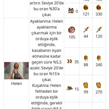
artırır. Seviye 20'de
bu oran %30'a
0
121
330
çıkar.
Ayaklanma: Helen
ayaklanma
çıkarmak için bir
44
120
105
orduya eşlik
ettiğinde,
kasabanın isyan
etmesine kadar
35
geçen süre %5,5
88
240
azalır. Seviye 20'de
bu oran %15'e
çıkar.
Helen
Kuşatma: Helen
15
fetheden bir
99
270
orduya eşlik
ettiğinde, gerekli
fetih süresi %5,5