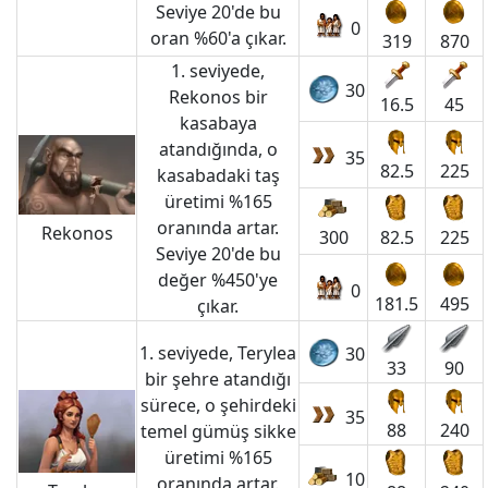
Seviye 20'de bu
0
oran %60'a çıkar.
319
870
1. seviyede,
30
Rekonos bir
16.5
45
kasabaya
atandığında, o
35
82.5
225
kasabadaki taş
üretimi %165
oranında artar.
Rekonos
300
82.5
225
Seviye 20'de bu
değer %450'ye
0
181.5
495
çıkar.
1. seviyede, Terylea
30
33
90
bir şehre atandığı
sürece, o şehirdeki
35
88
240
temel gümüş sikke
üretimi %165
10
oranında artar.