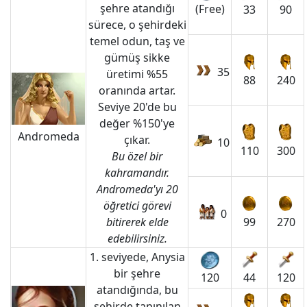
şehre atandığı
(Free)
33
90
sürece, o şehirdeki
temel odun, taş ve
gümüş sikke
35
üretimi %55
88
240
oranında artar.
Seviye 20'de bu
değer %150'ye
Andromeda
çıkar.
10
110
300
Bu özel bir
kahramandır.
Andromeda'yı 20
öğretici görevi
0
bitirerek elde
99
270
edebilirsiniz.
1. seviyede, Anysia
bir şehre
44
120
120
atandığında, bu
şehirde tapınılan