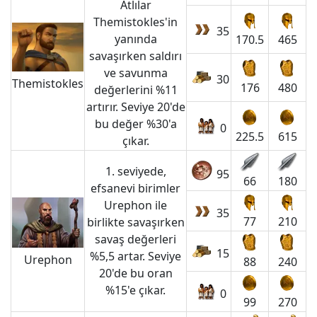
Atlılar
Themistokles'in
35
yanında
170.5
465
savaşırken saldırı
ve savunma
30
Themistokles
176
480
değerlerini %11
artırır. Seviye 20'de
bu değer %30'a
0
225.5
615
çıkar.
1. seviyede,
95
66
180
efsanevi birimler
Urephon ile
35
77
210
birlikte savaşırken
savaş değerleri
15
%5,5 artar. Seviye
Urephon
88
240
20'de bu oran
%15'e çıkar.
0
99
270