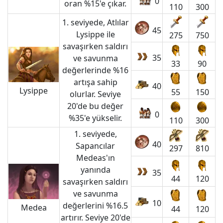
0
oran %15'e çıkar.
110
300
1. seviyede, Atlılar
45
Lysippe ile
275
750
savaşırken saldırı
35
ve savunma
33
90
değerlerinde %16
artışa sahip
40
Lysippe
55
150
olurlar. Seviye
20'de bu değer
0
%35'e yükselir.
110
300
1. seviyede,
40
Sapancılar
297
810
Medeas'ın
yanında
35
44
120
savaşırken saldırı
ve savunma
10
değerlerini %16.5
Medea
44
120
artırır. Seviye 20'de