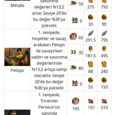
savunma
50
Mihalis
değerleri %13,2
275
750
artar. Seviye 20'de
bu değer %36'ya
0
33
90
yükselir.
1. seviyede,
60
Hoplitler ve savaş
291.5
795
arabaları Pelops
ile savaşırken
35
181.5
495
saldırı ve savunma
değerlerinde
80
%13,2 artışa sahip
Pelops
88
240
olacaktır. Seviye
20'de bu değer
0
55
150
%36'ya yükselir.
1. seviyede,
Triremler
Perseus'un
187
510
105
yanında