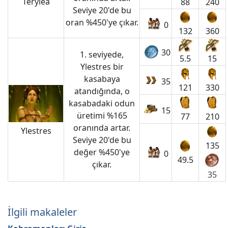
Terylea
88
240
Seviye 20'de bu
oran %450'ye çıkar.
0
132
360
30
1. seviyede,
5.5
15
Ylestres bir
kasabaya
35
121
330
atandığında, o
kasabadaki odun
15
üretimi %165
77
210
oranında artar.
Ylestres
Seviye 20'de bu
135
değer %450'ye
0
49.5
çıkar.
35
İlgili makaleler