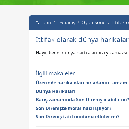
Yardım
Oynanış
Oyun Sonu
İttifak
İttifak olarak dünya harika
Hayır, kendi dünya harikalarınızı yıkamazsın
İlgili makaleler
Üzerinde harika olan bir adanın tamamı b
Dünya Harikaları
Barış zamanında Son Direniş olabilir mi
Son Direnişte moral nasıl işliyor?
Son Direniş tatil modunu etkiler mi?