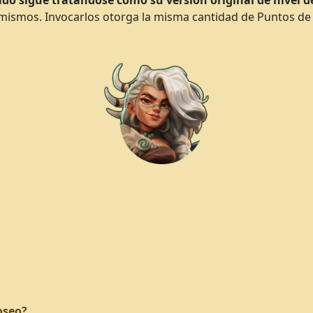
do sigue tratándose como su versión original de nivel de
 mismos. Invocarlos otorga la misma cantidad de Puntos de 
oseo?