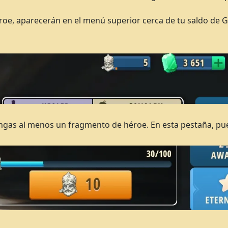
roe, aparecerán en el menú superior cerca de tu saldo de 
engas al menos un fragmento de héroe. En esta pestaña, pue